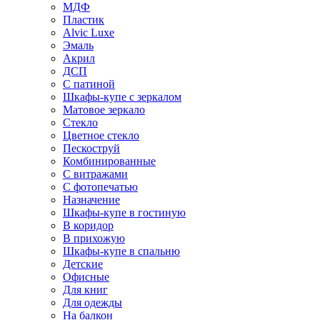
МДФ
Пластик
Alvic Luxe
Эмаль
Акрил
ДСП
С патиной
Шкафы-купе с зеркалом
Матовое зеркало
Стекло
Цветное стекло
Пескоструй
Комбинированные
С витражами
С фотопечатью
Назначение
Шкафы-купе в гостиную
В коридор
В прихожую
Шкафы-купе в спальню
Детские
Офисные
Для книг
Для одежды
На балкон