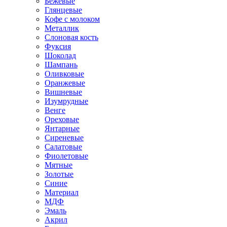
Бежевые
Глянцевые
Кофе с молоком
Металлик
Слоновая кость
Фуксия
Шоколад
Шампань
Оливковые
Оранжевые
Вишневые
Изумрудные
Венге
Ореховые
Янтарные
Сиреневые
Салатовые
Фиолетовые
Мятные
Золотые
Синие
Материал
МДФ
Эмаль
Акрил