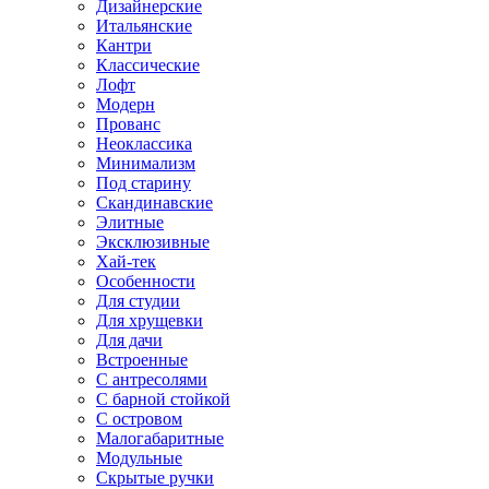
Дизайнерские
Итальянские
Кантри
Классические
Лофт
Модерн
Прованс
Неоклассика
Минимализм
Под старину
Скандинавские
Элитные
Эксклюзивные
Хай-тек
Особенности
Для студии
Для хрущевки
Для дачи
Встроенные
С антресолями
С барной стойкой
С островом
Малогабаритные
Модульные
Скрытые ручки