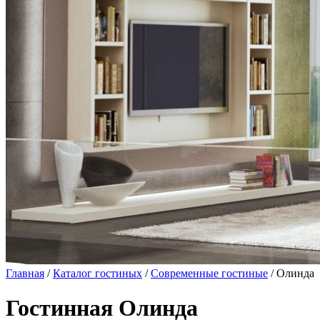
Главная
/
Каталог гостиных
/
Современные гостиные
/ Олинда
Гостинная Олинда