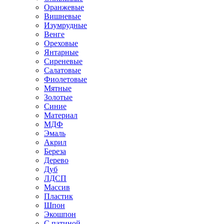
Оранжевые
Вишневые
Изумрудные
Венге
Ореховые
Янтарные
Сиреневые
Салатовые
Фиолетовые
Мятные
Золотые
Синие
Материал
МДФ
Эмаль
Акрил
Береза
Дерево
Дуб
ЛДСП
Массив
Пластик
Шпон
Экошпон
С патиной