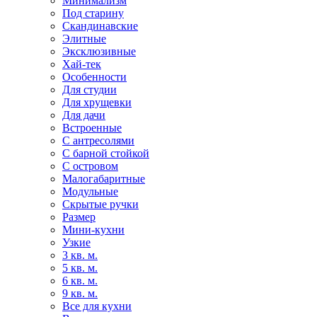
Минимализм
Под старину
Скандинавские
Элитные
Эксклюзивные
Хай-тек
Особенности
Для студии
Для хрущевки
Для дачи
Встроенные
С антресолями
С барной стойкой
С островом
Малогабаритные
Модульные
Скрытые ручки
Размер
Мини-кухни
Узкие
3 кв. м.
5 кв. м.
6 кв. м.
9 кв. м.
Все для кухни