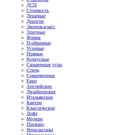
ДСП
Стоимость
Дешевые
Дорогие
Эконом-класс
Элитные
Форма
П-образные
Угловые
Прямые
Радиусные
Скошенные углы
Стиль
Современные
Евро
Английские
Дизайнерские
Итальянские
Кантри
Классические
Лофт
Модерн
Прованс
Неоклассика