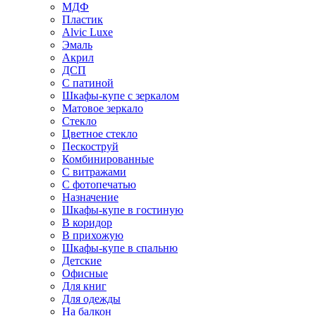
МДФ
Пластик
Alvic Luxe
Эмаль
Акрил
ДСП
С патиной
Шкафы-купе с зеркалом
Матовое зеркало
Стекло
Цветное стекло
Пескоструй
Комбинированные
С витражами
С фотопечатью
Назначение
Шкафы-купе в гостиную
В коридор
В прихожую
Шкафы-купе в спальню
Детские
Офисные
Для книг
Для одежды
На балкон