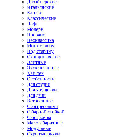
Дизайнерские
Итальянские
Кантри
Классические
Лофт
Модерн
Прованс
Неоклассика
Минимализм
Под старину
Скандинавские
Элитные
Эксклюзивные
Хай-тек
Особенности
Для студии
Для хрущевки
Для дачи
Встроенные
С антресолями
С барной стойкой
С островом
Малогабаритные
Модульные
Скрытые ручки