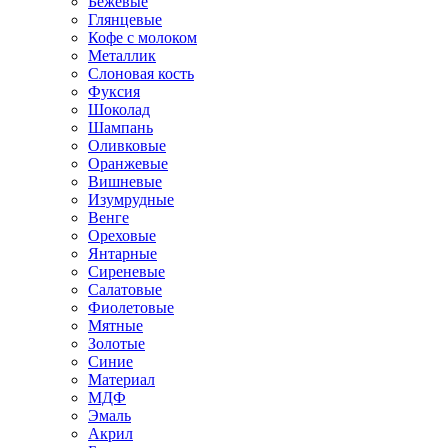
Бежевые
Глянцевые
Кофе с молоком
Металлик
Слоновая кость
Фуксия
Шоколад
Шампань
Оливковые
Оранжевые
Вишневые
Изумрудные
Венге
Ореховые
Янтарные
Сиреневые
Салатовые
Фиолетовые
Мятные
Золотые
Синие
Материал
МДФ
Эмаль
Акрил