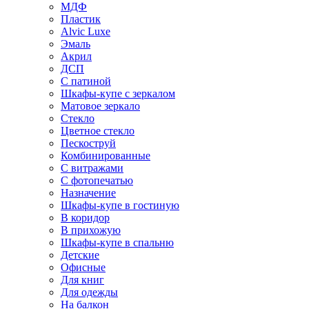
МДФ
Пластик
Alvic Luxe
Эмаль
Акрил
ДСП
С патиной
Шкафы-купе с зеркалом
Матовое зеркало
Стекло
Цветное стекло
Пескоструй
Комбинированные
С витражами
С фотопечатью
Назначение
Шкафы-купе в гостиную
В коридор
В прихожую
Шкафы-купе в спальню
Детские
Офисные
Для книг
Для одежды
На балкон