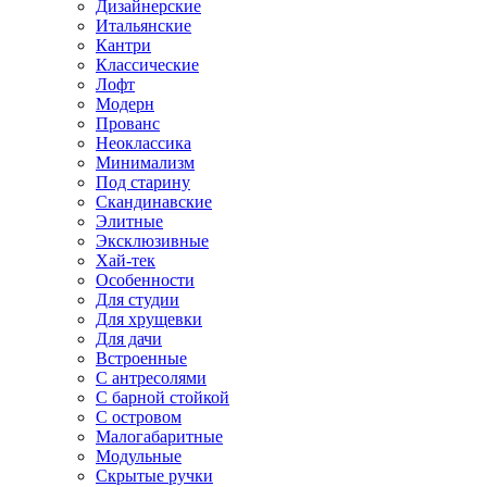
Дизайнерские
Итальянские
Кантри
Классические
Лофт
Модерн
Прованс
Неоклассика
Минимализм
Под старину
Скандинавские
Элитные
Эксклюзивные
Хай-тек
Особенности
Для студии
Для хрущевки
Для дачи
Встроенные
С антресолями
С барной стойкой
С островом
Малогабаритные
Модульные
Скрытые ручки