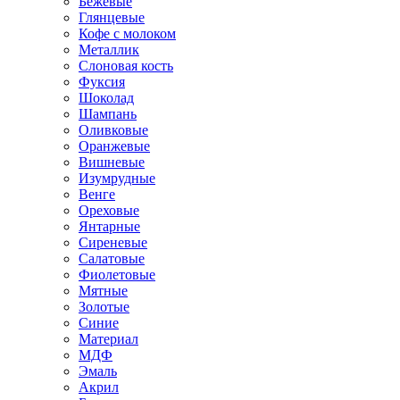
Бежевые
Глянцевые
Кофе с молоком
Металлик
Слоновая кость
Фуксия
Шоколад
Шампань
Оливковые
Оранжевые
Вишневые
Изумрудные
Венге
Ореховые
Янтарные
Сиреневые
Салатовые
Фиолетовые
Мятные
Золотые
Синие
Материал
МДФ
Эмаль
Акрил