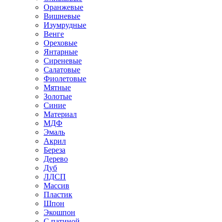
Оранжевые
Вишневые
Изумрудные
Венге
Ореховые
Янтарные
Сиреневые
Салатовые
Фиолетовые
Мятные
Золотые
Синие
Материал
МДФ
Эмаль
Акрил
Береза
Дерево
Дуб
ЛДСП
Массив
Пластик
Шпон
Экошпон
С патиной