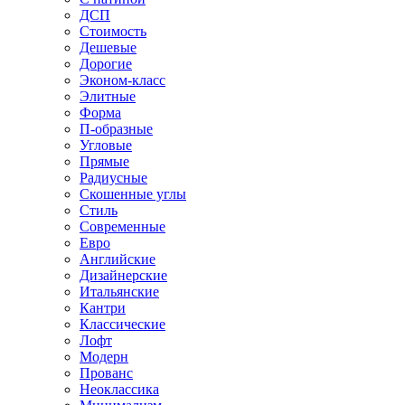
ДСП
Стоимость
Дешевые
Дорогие
Эконом-класс
Элитные
Форма
П-образные
Угловые
Прямые
Радиусные
Скошенные углы
Стиль
Современные
Евро
Английские
Дизайнерские
Итальянские
Кантри
Классические
Лофт
Модерн
Прованс
Неоклассика