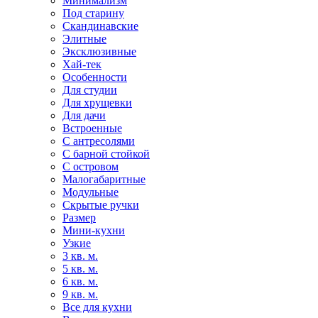
Минимализм
Под старину
Скандинавские
Элитные
Эксклюзивные
Хай-тек
Особенности
Для студии
Для хрущевки
Для дачи
Встроенные
С антресолями
С барной стойкой
С островом
Малогабаритные
Модульные
Скрытые ручки
Размер
Мини-кухни
Узкие
3 кв. м.
5 кв. м.
6 кв. м.
9 кв. м.
Все для кухни