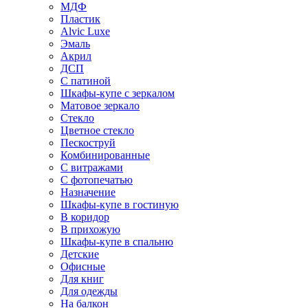
МДФ
Пластик
Alvic Luxe
Эмаль
Акрил
ДСП
С патиной
Шкафы-купе с зеркалом
Матовое зеркало
Стекло
Цветное стекло
Пескоструй
Комбинированные
С витражами
С фотопечатью
Назначение
Шкафы-купе в гостиную
В коридор
В прихожую
Шкафы-купе в спальню
Детские
Офисные
Для книг
Для одежды
На балкон