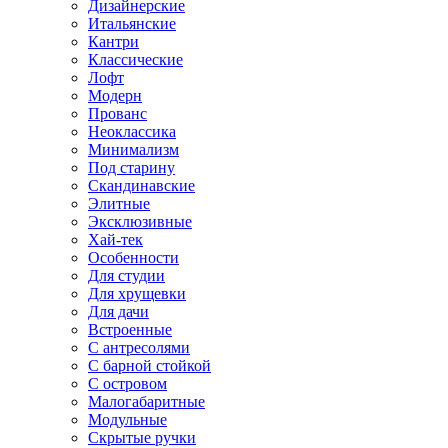
Дизайнерские
Итальянские
Кантри
Классические
Лофт
Модерн
Прованс
Неоклассика
Минимализм
Под старину
Скандинавские
Элитные
Эксклюзивные
Хай-тек
Особенности
Для студии
Для хрущевки
Для дачи
Встроенные
С антресолями
С барной стойкой
С островом
Малогабаритные
Модульные
Скрытые ручки