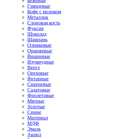
Бежевые
Глянцевые
Кофе с молоком
Металлик
Слоновая кость
Фуксия
Шоколад
Шампань
Оливковые
Оранжевые
Вишневые
Изумрудные
Венге
Ореховые
Янтарные
Сиреневые
Салатовые
Фиолетовые
Мятные
Золотые
Синие
Материал
МДФ
Эмаль
Акрил