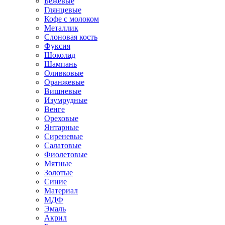
Бежевые
Глянцевые
Кофе с молоком
Металлик
Слоновая кость
Фуксия
Шоколад
Шампань
Оливковые
Оранжевые
Вишневые
Изумрудные
Венге
Ореховые
Янтарные
Сиреневые
Салатовые
Фиолетовые
Мятные
Золотые
Синие
Материал
МДФ
Эмаль
Акрил