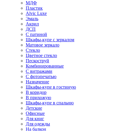
МДФ
Пластик
Alvic Luxe
Эмаль
Акрил
ДСП
С патиной
Шкафы-купе с зеркалом
Матовое зеркало
Стекло
Цветное стекло
Пескоструй
Комбинированные
С витражами
С фотопечатью
Назначение
Шкафы-купе в гостиную
В коридор
В прихожую
Шкафы-купе в спальню
Детские
Офисные
Для книг
Для одежды
На балкон