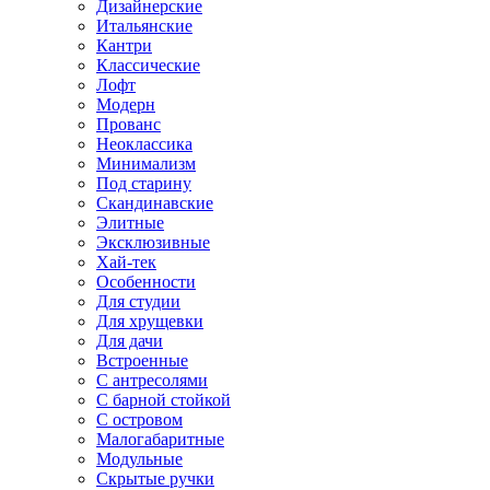
Дизайнерские
Итальянские
Кантри
Классические
Лофт
Модерн
Прованс
Неоклассика
Минимализм
Под старину
Скандинавские
Элитные
Эксклюзивные
Хай-тек
Особенности
Для студии
Для хрущевки
Для дачи
Встроенные
С антресолями
С барной стойкой
С островом
Малогабаритные
Модульные
Скрытые ручки