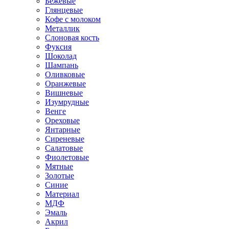
Бежевые
Глянцевые
Кофе с молоком
Металлик
Слоновая кость
Фуксия
Шоколад
Шампань
Оливковые
Оранжевые
Вишневые
Изумрудные
Венге
Ореховые
Янтарные
Сиреневые
Салатовые
Фиолетовые
Мятные
Золотые
Синие
Материал
МДФ
Эмаль
Акрил