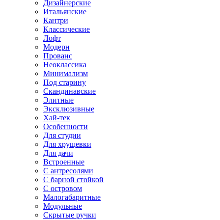
Дизайнерские
Итальянские
Кантри
Классические
Лофт
Модерн
Прованс
Неоклассика
Минимализм
Под старину
Скандинавские
Элитные
Эксклюзивные
Хай-тек
Особенности
Для студии
Для хрущевки
Для дачи
Встроенные
С антресолями
С барной стойкой
С островом
Малогабаритные
Модульные
Скрытые ручки