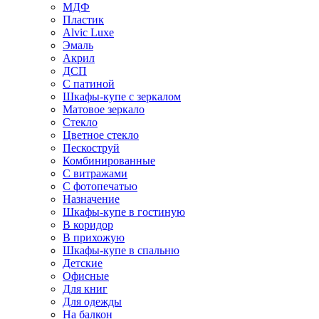
МДФ
Пластик
Alvic Luxe
Эмаль
Акрил
ДСП
С патиной
Шкафы-купе с зеркалом
Матовое зеркало
Стекло
Цветное стекло
Пескоструй
Комбинированные
С витражами
С фотопечатью
Назначение
Шкафы-купе в гостиную
В коридор
В прихожую
Шкафы-купе в спальню
Детские
Офисные
Для книг
Для одежды
На балкон