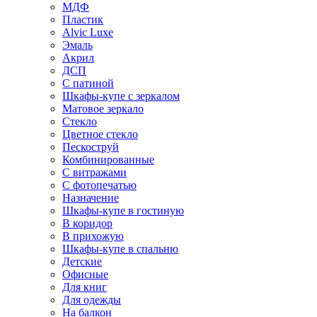
МДФ
Пластик
Alvic Luxe
Эмаль
Акрил
ДСП
С патиной
Шкафы-купе с зеркалом
Матовое зеркало
Стекло
Цветное стекло
Пескоструй
Комбинированные
С витражами
С фотопечатью
Назначение
Шкафы-купе в гостиную
В коридор
В прихожую
Шкафы-купе в спальню
Детские
Офисные
Для книг
Для одежды
На балкон