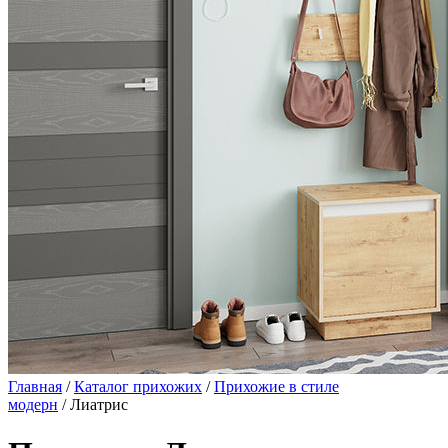
Главная
/
Каталог прихожих
/
Прихожие в стиле
модерн
/ Лиатрис