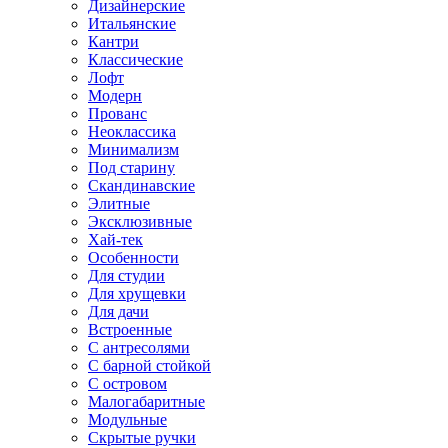
Дизайнерские
Итальянские
Кантри
Классические
Лофт
Модерн
Прованс
Неоклассика
Минимализм
Под старину
Скандинавские
Элитные
Эксклюзивные
Хай-тек
Особенности
Для студии
Для хрущевки
Для дачи
Встроенные
С антресолями
С барной стойкой
С островом
Малогабаритные
Модульные
Скрытые ручки