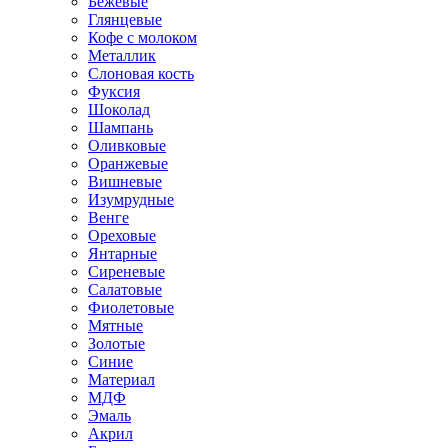
Бежевые
Глянцевые
Кофе с молоком
Металлик
Слоновая кость
Фуксия
Шоколад
Шампань
Оливковые
Оранжевые
Вишневые
Изумрудные
Венге
Ореховые
Янтарные
Сиреневые
Салатовые
Фиолетовые
Мятные
Золотые
Синие
Материал
МДФ
Эмаль
Акрил