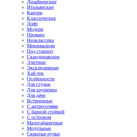
Дизайнерские
Итальянские
Кантри
Классические
Лофт
Модерн
Прованс
Неоклассика
Минимализм
Под старину
Скандинавские
Элитные
Эксклюзивные
Хай-тек
Особенности
Для студии
Для хрущевки
Для дачи
Встроенные
С антресолями
С барной стойкой
С островом
Малогабаритные
Модульные
Скрытые ручки