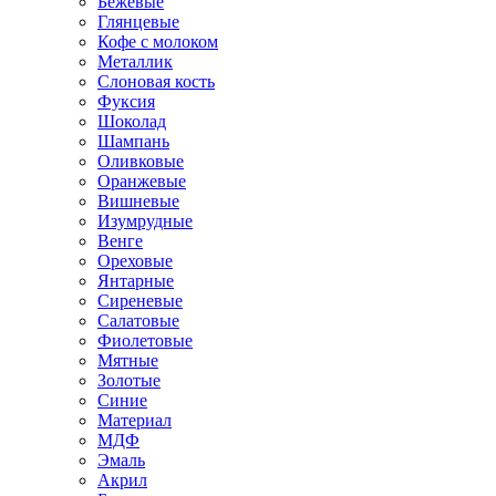
Бежевые
Глянцевые
Кофе с молоком
Металлик
Слоновая кость
Фуксия
Шоколад
Шампань
Оливковые
Оранжевые
Вишневые
Изумрудные
Венге
Ореховые
Янтарные
Сиреневые
Салатовые
Фиолетовые
Мятные
Золотые
Синие
Материал
МДФ
Эмаль
Акрил