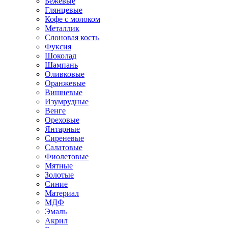
Бежевые
Глянцевые
Кофе с молоком
Металлик
Слоновая кость
Фуксия
Шоколад
Шампань
Оливковые
Оранжевые
Вишневые
Изумрудные
Венге
Ореховые
Янтарные
Сиреневые
Салатовые
Фиолетовые
Мятные
Золотые
Синие
Материал
МДФ
Эмаль
Акрил