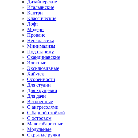
Дизайнерские
Итальянские
Кантри
Классические
Лофт
Модерн
Прованс
Неоклассика
Минимализм
Под старину
Скандинавские
Элитные
Эксклюзивные
Хай-тек
Особенности
Для студии
Для хрущевки
Для дачи
Встроенные
С антресолями
С барной стойкой
С островом
Малогабаритные
Модульные
Скрытые ручки