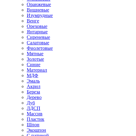
Оранжевые
Вишневые
Изумрудные
Венге
Ореховые
Янтарные
Сиреневые
Салатовые
Фиолетовые
Мятные
Золотые
Синие
Материал
МДФ
Эмаль
Акрил
Береза
Дерево
Дуб
ЛДСП
Массив
Пластик
Шпон
Экошпон
С патиной