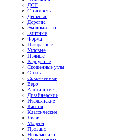
ДСП
Стоимость
Дешевые
Дорогие
Эконом-класс
Элитные
Форма
П-образные
Угловые
Прямые
Радиусные
Скошенные углы
Стиль
Современные
Евро
Английские
Дизайнерские
Итальянские
Кантри
Классические
Лофт
Модерн
Прованс
Неоклассика