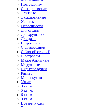
Минимализм
Под старину
Скандинавские
Элитные
Эксклюзивные
Хай-тек
Особенности
Для студии
Для хрущевки
Для дачи
Встроенные
С антресолями
С барной стойкой
С островом
Малогабаритные
Модульные
Скрытые ручки
Размер
Мини-кухни
Узкие
3 кв. м.
5 кв. м.
6 кв. м.
9 кв. м.
Все для кухни