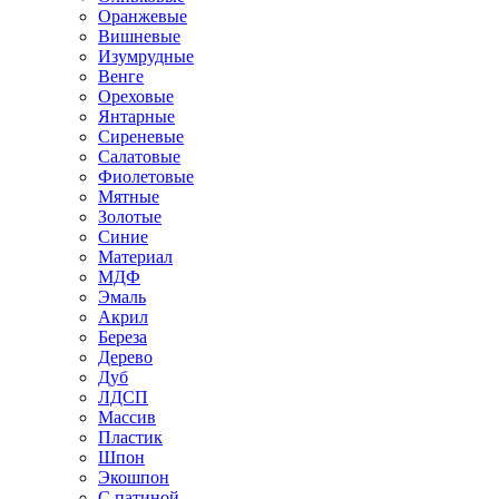
Оранжевые
Вишневые
Изумрудные
Венге
Ореховые
Янтарные
Сиреневые
Салатовые
Фиолетовые
Мятные
Золотые
Синие
Материал
МДФ
Эмаль
Акрил
Береза
Дерево
Дуб
ЛДСП
Массив
Пластик
Шпон
Экошпон
С патиной