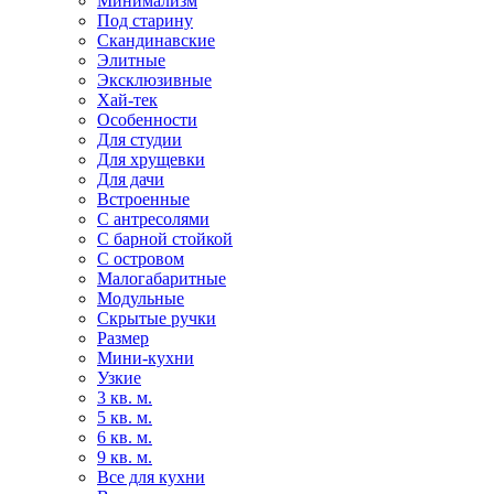
Минимализм
Под старину
Скандинавские
Элитные
Эксклюзивные
Хай-тек
Особенности
Для студии
Для хрущевки
Для дачи
Встроенные
С антресолями
С барной стойкой
С островом
Малогабаритные
Модульные
Скрытые ручки
Размер
Мини-кухни
Узкие
3 кв. м.
5 кв. м.
6 кв. м.
9 кв. м.
Все для кухни