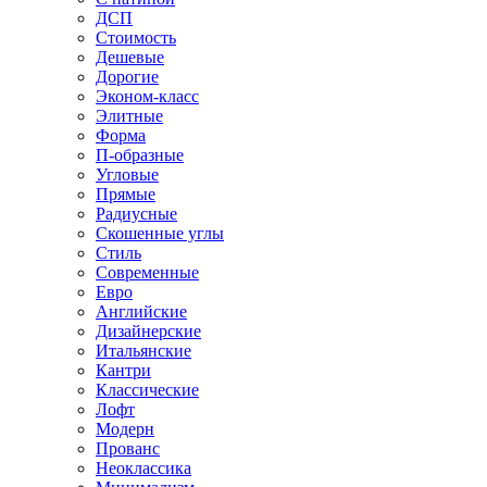
ДСП
Стоимость
Дешевые
Дорогие
Эконом-класс
Элитные
Форма
П-образные
Угловые
Прямые
Радиусные
Скошенные углы
Стиль
Современные
Евро
Английские
Дизайнерские
Итальянские
Кантри
Классические
Лофт
Модерн
Прованс
Неоклассика