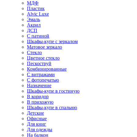
МДФ
Пластик
Alvic Luxe
Эмаль
Акрил
ДСП
С патиной
Шкафы-купе с зеркалом
Матовое зеркало
Стекло
Цветное стекло
Пескоструй
Комбинированные
С витражами
С фотопечатью
Назначение
Шкафы-купе в гостиную
В коридор
В прихожую
Шкафы-купе в спальню
Детские
Офисные
Для книг
Для одежды
На балкон