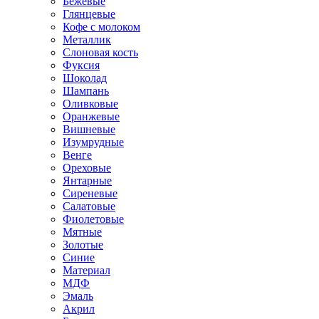
Бежевые
Глянцевые
Кофе с молоком
Металлик
Слоновая кость
Фуксия
Шоколад
Шампань
Оливковые
Оранжевые
Вишневые
Изумрудные
Венге
Ореховые
Янтарные
Сиреневые
Салатовые
Фиолетовые
Мятные
Золотые
Синие
Материал
МДФ
Эмаль
Акрил