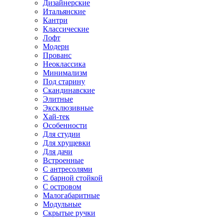
Дизайнерские
Итальянские
Кантри
Классические
Лофт
Модерн
Прованс
Неоклассика
Минимализм
Под старину
Скандинавские
Элитные
Эксклюзивные
Хай-тек
Особенности
Для студии
Для хрущевки
Для дачи
Встроенные
С антресолями
С барной стойкой
С островом
Малогабаритные
Модульные
Скрытые ручки