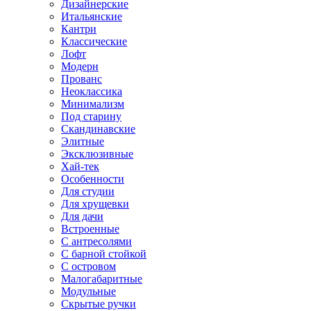
Дизайнерские
Итальянские
Кантри
Классические
Лофт
Модерн
Прованс
Неоклассика
Минимализм
Под старину
Скандинавские
Элитные
Эксклюзивные
Хай-тек
Особенности
Для студии
Для хрущевки
Для дачи
Встроенные
С антресолями
С барной стойкой
С островом
Малогабаритные
Модульные
Скрытые ручки