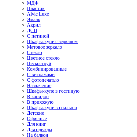
МДФ
Пластик
Alvic Luxe
Эмаль
Акрил
ДСП
С патиной
Шкафы-купе с зеркалом
Матовое зеркало
Стекло
Цветное стекло
Пескоструй
Комбинированные
С витражами
С фотопечатью
Назначение
Шкафы-купе в гостиную
В коридор
В прихожую
Шкафы-купе в спальню
Детские
Офисные
Для книг
Для одежды
На балкон