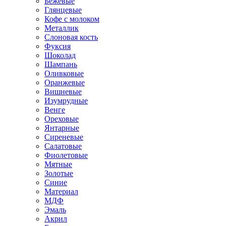
Бежевые
Глянцевые
Кофе с молоком
Металлик
Слоновая кость
Фуксия
Шоколад
Шампань
Оливковые
Оранжевые
Вишневые
Изумрудные
Венге
Ореховые
Янтарные
Сиреневые
Салатовые
Фиолетовые
Мятные
Золотые
Синие
Материал
МДФ
Эмаль
Акрил