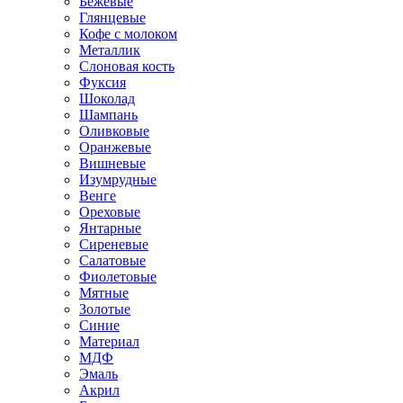
Бежевые
Глянцевые
Кофе с молоком
Металлик
Слоновая кость
Фуксия
Шоколад
Шампань
Оливковые
Оранжевые
Вишневые
Изумрудные
Венге
Ореховые
Янтарные
Сиреневые
Салатовые
Фиолетовые
Мятные
Золотые
Синие
Материал
МДФ
Эмаль
Акрил