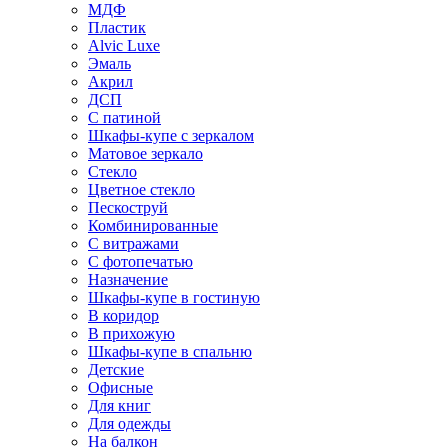
МДФ
Пластик
Alvic Luxe
Эмаль
Акрил
ДСП
С патиной
Шкафы-купе с зеркалом
Матовое зеркало
Стекло
Цветное стекло
Пескоструй
Комбинированные
С витражами
С фотопечатью
Назначение
Шкафы-купе в гостиную
В коридор
В прихожую
Шкафы-купе в спальню
Детские
Офисные
Для книг
Для одежды
На балкон