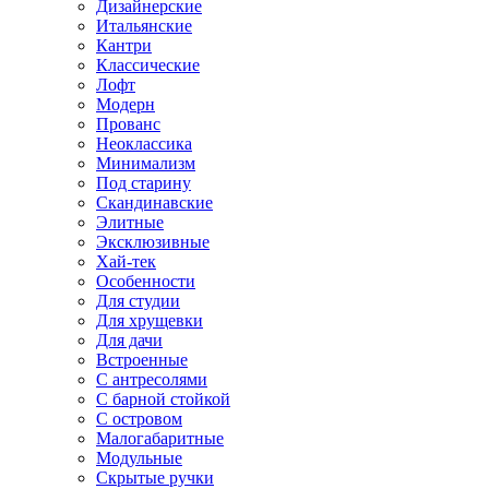
Дизайнерские
Итальянские
Кантри
Классические
Лофт
Модерн
Прованс
Неоклассика
Минимализм
Под старину
Скандинавские
Элитные
Эксклюзивные
Хай-тек
Особенности
Для студии
Для хрущевки
Для дачи
Встроенные
С антресолями
С барной стойкой
С островом
Малогабаритные
Модульные
Скрытые ручки