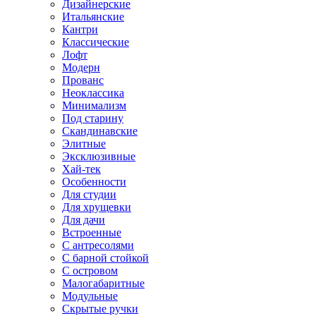
Дизайнерские
Итальянские
Кантри
Классические
Лофт
Модерн
Прованс
Неоклассика
Минимализм
Под старину
Скандинавские
Элитные
Эксклюзивные
Хай-тек
Особенности
Для студии
Для хрущевки
Для дачи
Встроенные
С антресолями
С барной стойкой
С островом
Малогабаритные
Модульные
Скрытые ручки