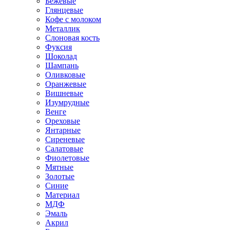
Бежевые
Глянцевые
Кофе с молоком
Металлик
Слоновая кость
Фуксия
Шоколад
Шампань
Оливковые
Оранжевые
Вишневые
Изумрудные
Венге
Ореховые
Янтарные
Сиреневые
Салатовые
Фиолетовые
Мятные
Золотые
Синие
Материал
МДФ
Эмаль
Акрил