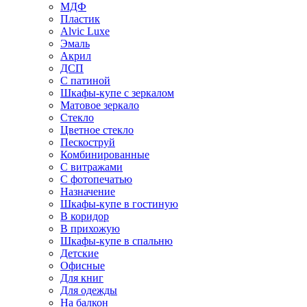
МДФ
Пластик
Alvic Luxe
Эмаль
Акрил
ДСП
С патиной
Шкафы-купе с зеркалом
Матовое зеркало
Стекло
Цветное стекло
Пескоструй
Комбинированные
С витражами
С фотопечатью
Назначение
Шкафы-купе в гостиную
В коридор
В прихожую
Шкафы-купе в спальню
Детские
Офисные
Для книг
Для одежды
На балкон