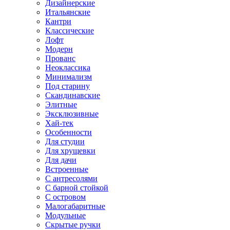
Дизайнерские
Итальянские
Кантри
Классические
Лофт
Модерн
Прованс
Неоклассика
Минимализм
Под старину
Скандинавские
Элитные
Эксклюзивные
Хай-тек
Особенности
Для студии
Для хрущевки
Для дачи
Встроенные
С антресолями
С барной стойкой
С островом
Малогабаритные
Модульные
Скрытые ручки