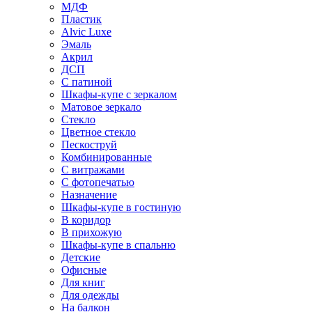
МДФ
Пластик
Alvic Luxe
Эмаль
Акрил
ДСП
С патиной
Шкафы-купе с зеркалом
Матовое зеркало
Стекло
Цветное стекло
Пескоструй
Комбинированные
С витражами
С фотопечатью
Назначение
Шкафы-купе в гостиную
В коридор
В прихожую
Шкафы-купе в спальню
Детские
Офисные
Для книг
Для одежды
На балкон