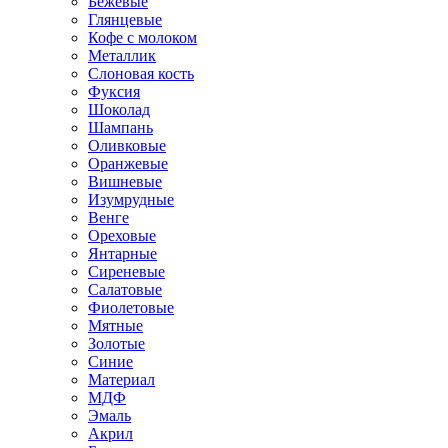
Бежевые
Глянцевые
Кофе с молоком
Металлик
Слоновая кость
Фуксия
Шоколад
Шампань
Оливковые
Оранжевые
Вишневые
Изумрудные
Венге
Ореховые
Янтарные
Сиреневые
Салатовые
Фиолетовые
Мятные
Золотые
Синие
Материал
МДФ
Эмаль
Акрил