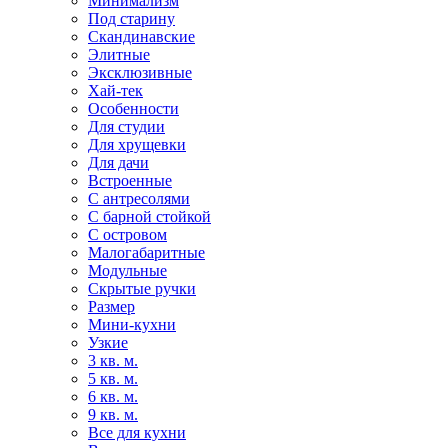
Минимализм
Под старину
Скандинавские
Элитные
Эксклюзивные
Хай-тек
Особенности
Для студии
Для хрущевки
Для дачи
Встроенные
С антресолями
С барной стойкой
С островом
Малогабаритные
Модульные
Скрытые ручки
Размер
Мини-кухни
Узкие
3 кв. м.
5 кв. м.
6 кв. м.
9 кв. м.
Все для кухни