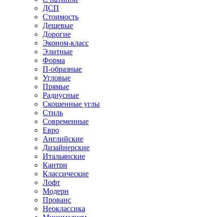
ДСП
Стоимость
Дешевые
Дорогие
Эконом-класс
Элитные
Форма
П-образные
Угловые
Прямые
Радиусные
Скошенные углы
Стиль
Современные
Евро
Английские
Дизайнерские
Итальянские
Кантри
Классические
Лофт
Модерн
Прованс
Неоклассика