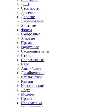
ДСП
Стоимость
Дешевые
Дорогие
Эконом-класс
Элитные
Форма
П-образные
Угловые
Прямые
Радиусные
Скошенные углы
Стиль
Современные
Евро
Английские
Дизайнерские
Итальянские
Кантри
Классические
Лофт
Модерн
Прованс
Неоклассика