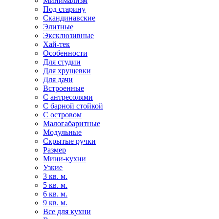
Минимализм
Под старину
Скандинавские
Элитные
Эксклюзивные
Хай-тек
Особенности
Для студии
Для хрущевки
Для дачи
Встроенные
С антресолями
С барной стойкой
С островом
Малогабаритные
Модульные
Скрытые ручки
Размер
Мини-кухни
Узкие
3 кв. м.
5 кв. м.
6 кв. м.
9 кв. м.
Все для кухни