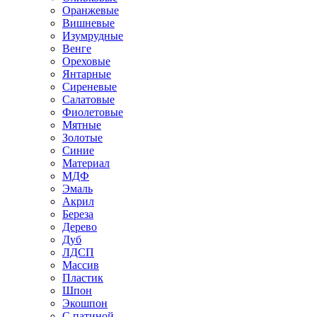
Оранжевые
Вишневые
Изумрудные
Венге
Ореховые
Янтарные
Сиреневые
Салатовые
Фиолетовые
Мятные
Золотые
Синие
Материал
МДФ
Эмаль
Акрил
Береза
Дерево
Дуб
ЛДСП
Массив
Пластик
Шпон
Экошпон
С патиной