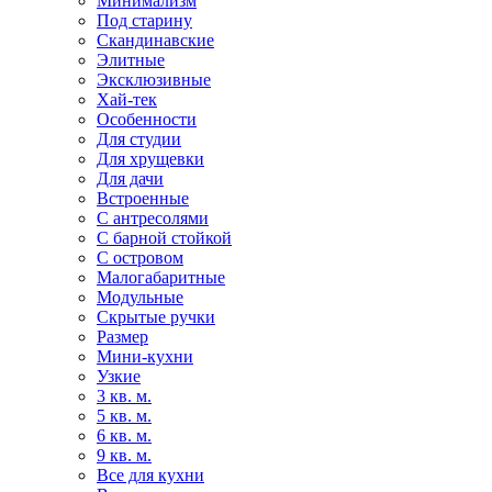
Минимализм
Под старину
Скандинавские
Элитные
Эксклюзивные
Хай-тек
Особенности
Для студии
Для хрущевки
Для дачи
Встроенные
С антресолями
С барной стойкой
С островом
Малогабаритные
Модульные
Скрытые ручки
Размер
Мини-кухни
Узкие
3 кв. м.
5 кв. м.
6 кв. м.
9 кв. м.
Все для кухни