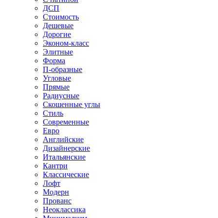
ДСП
Стоимость
Дешевые
Дорогие
Эконом-класс
Элитные
Форма
П-образные
Угловые
Прямые
Радиусные
Скошенные углы
Стиль
Современные
Евро
Английские
Дизайнерские
Итальянские
Кантри
Классические
Лофт
Модерн
Прованс
Неоклассика