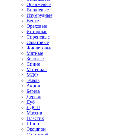
Оранжевые
Вишневые
Изумрудные
Венге
Ореховые
Янтарные
Сиреневые
Салатовые
Фиолетовые
Мятные
Золотые
Синие
Материал
МДФ
Эмаль
Акрил
Береза
Дерево
Дуб
ЛДСП
Массив
Пластик
Шпон
Экошпон
С патиной