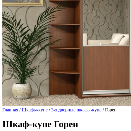
Главная
/
Шкафы-купе
/
3-х дверные шкафы-купе
/ Горен
Шкаф-купе Горен