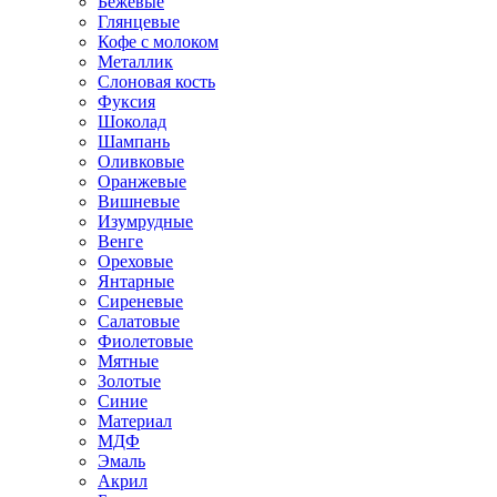
Бежевые
Глянцевые
Кофе с молоком
Металлик
Слоновая кость
Фуксия
Шоколад
Шампань
Оливковые
Оранжевые
Вишневые
Изумрудные
Венге
Ореховые
Янтарные
Сиреневые
Салатовые
Фиолетовые
Мятные
Золотые
Синие
Материал
МДФ
Эмаль
Акрил