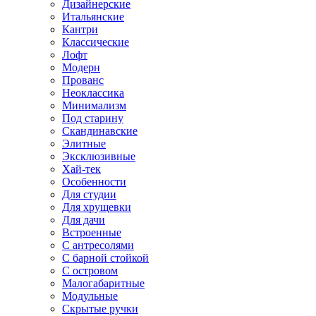
Дизайнерские
Итальянские
Кантри
Классические
Лофт
Модерн
Прованс
Неоклассика
Минимализм
Под старину
Скандинавские
Элитные
Эксклюзивные
Хай-тек
Особенности
Для студии
Для хрущевки
Для дачи
Встроенные
С антресолями
С барной стойкой
С островом
Малогабаритные
Модульные
Скрытые ручки