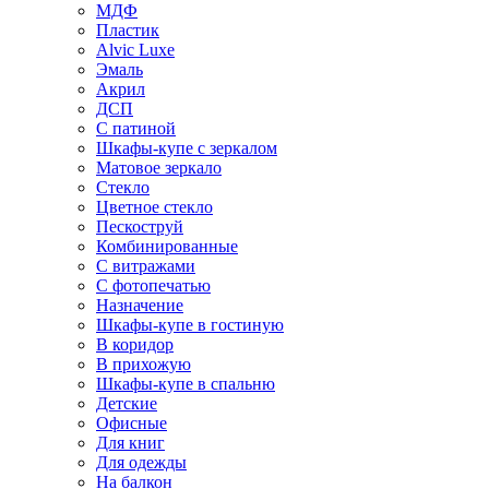
МДФ
Пластик
Alvic Luxe
Эмаль
Акрил
ДСП
С патиной
Шкафы-купе с зеркалом
Матовое зеркало
Стекло
Цветное стекло
Пескоструй
Комбинированные
С витражами
С фотопечатью
Назначение
Шкафы-купе в гостиную
В коридор
В прихожую
Шкафы-купе в спальню
Детские
Офисные
Для книг
Для одежды
На балкон