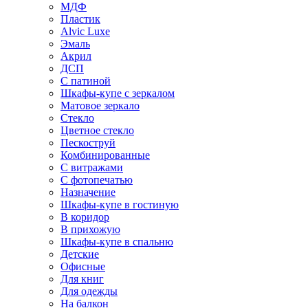
МДФ
Пластик
Alvic Luxe
Эмаль
Акрил
ДСП
С патиной
Шкафы-купе с зеркалом
Матовое зеркало
Стекло
Цветное стекло
Пескоструй
Комбинированные
С витражами
С фотопечатью
Назначение
Шкафы-купе в гостиную
В коридор
В прихожую
Шкафы-купе в спальню
Детские
Офисные
Для книг
Для одежды
На балкон