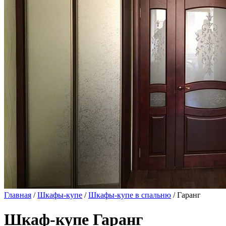
Главная
/
Шкафы-купе
/
Шкафы-купе в спальню
/ Гаранг
Шкаф-купе Гаранг