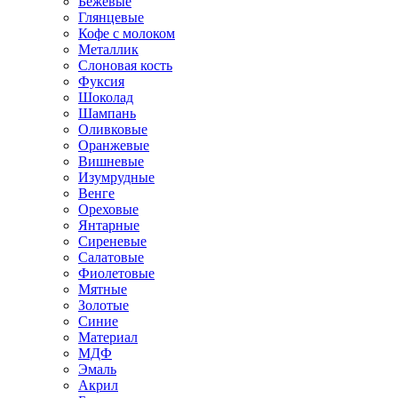
Бежевые
Глянцевые
Кофе с молоком
Металлик
Слоновая кость
Фуксия
Шоколад
Шампань
Оливковые
Оранжевые
Вишневые
Изумрудные
Венге
Ореховые
Янтарные
Сиреневые
Салатовые
Фиолетовые
Мятные
Золотые
Синие
Материал
МДФ
Эмаль
Акрил