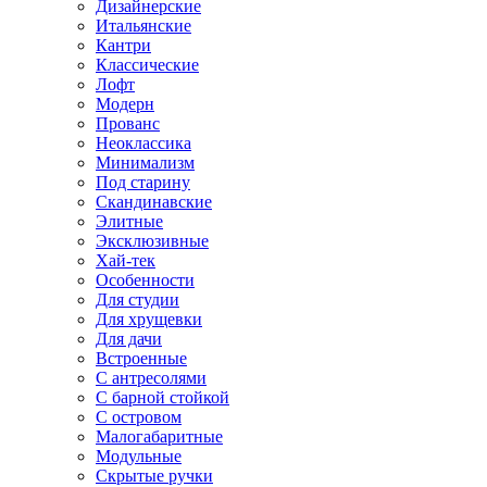
Дизайнерские
Итальянские
Кантри
Классические
Лофт
Модерн
Прованс
Неоклассика
Минимализм
Под старину
Скандинавские
Элитные
Эксклюзивные
Хай-тек
Особенности
Для студии
Для хрущевки
Для дачи
Встроенные
С антресолями
С барной стойкой
С островом
Малогабаритные
Модульные
Скрытые ручки