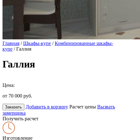
Главная
/
Шкафы-купе
/
Комбинированные шкафы-
купе
/ Галлия
Галлия
Цена:
от 70 000
руб.
Добавить в корзину
Расчет цены
Вызвать
Заказать
замерщика
Получить расчет
Изготовление