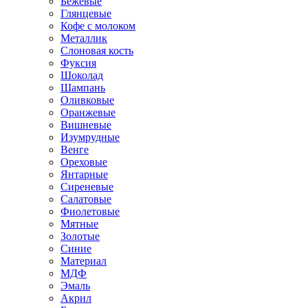
Бежевые
Глянцевые
Кофе с молоком
Металлик
Слоновая кость
Фуксия
Шоколад
Шампань
Оливковые
Оранжевые
Вишневые
Изумрудные
Венге
Ореховые
Янтарные
Сиреневые
Салатовые
Фиолетовые
Мятные
Золотые
Синие
Материал
МДФ
Эмаль
Акрил