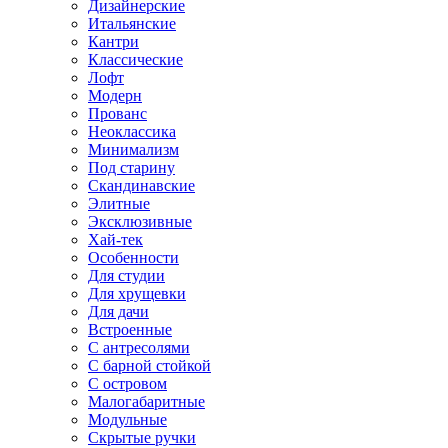
Дизайнерские
Итальянские
Кантри
Классические
Лофт
Модерн
Прованс
Неоклассика
Минимализм
Под старину
Скандинавские
Элитные
Эксклюзивные
Хай-тек
Особенности
Для студии
Для хрущевки
Для дачи
Встроенные
С антресолями
С барной стойкой
С островом
Малогабаритные
Модульные
Скрытые ручки