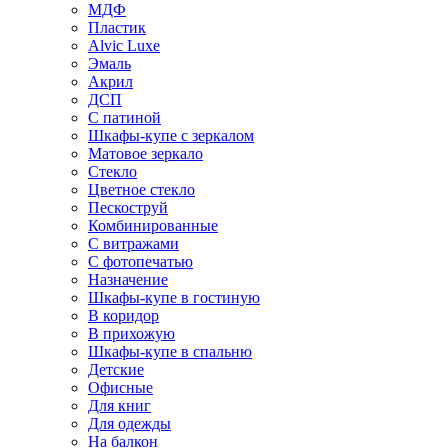
МДФ
Пластик
Alvic Luxe
Эмаль
Акрил
ДСП
С патиной
Шкафы-купе с зеркалом
Матовое зеркало
Стекло
Цветное стекло
Пескоструй
Комбинированные
С витражами
С фотопечатью
Назначение
Шкафы-купе в гостиную
В коридор
В прихожую
Шкафы-купе в спальню
Детские
Офисные
Для книг
Для одежды
На балкон