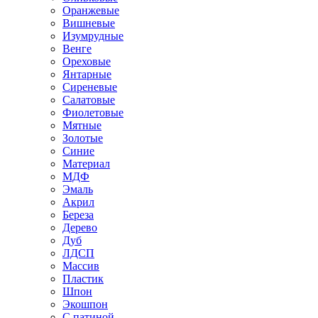
Оранжевые
Вишневые
Изумрудные
Венге
Ореховые
Янтарные
Сиреневые
Салатовые
Фиолетовые
Мятные
Золотые
Синие
Материал
МДФ
Эмаль
Акрил
Береза
Дерево
Дуб
ЛДСП
Массив
Пластик
Шпон
Экошпон
С патиной