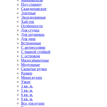
Минимализм
Под старину
Скандинавские
Элитные
Эксклюзивные
Хай-тек
Особенности
Для студии
Для хрущевки
Для дачи
Встроенные
С антресолями
С барной стойкой
С островом
Малогабаритные
Модульные
Скрытые ручки
Размер
Мини-кухни
Узкие
3 кв. м.
5 кв. м.
6 кв. м.
9 кв. м.
Все для кухни