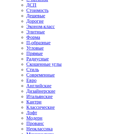
ДСП
Стоимость
Дешевые
Дорогие
Эконом-класс
Элитные
Форма
П-образные
Угловые
Прямые
Радиусные
Скошенные углы
Стиль
Современные
Евро
Английские
Дизайнерские
Итальянские
Кантри
Классические
Лофт
Модерн
Прованс
Неоклассика