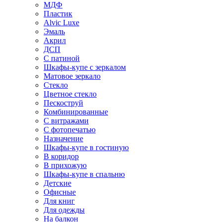
МДФ
Пластик
Alvic Luxe
Эмаль
Акрил
ДСП
С патиной
Шкафы-купе с зеркалом
Матовое зеркало
Стекло
Цветное стекло
Пескоструй
Комбинированные
С витражами
С фотопечатью
Назначение
Шкафы-купе в гостиную
В коридор
В прихожую
Шкафы-купе в спальню
Детские
Офисные
Для книг
Для одежды
На балкон