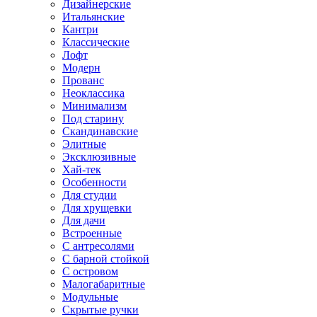
Дизайнерские
Итальянские
Кантри
Классические
Лофт
Модерн
Прованс
Неоклассика
Минимализм
Под старину
Скандинавские
Элитные
Эксклюзивные
Хай-тек
Особенности
Для студии
Для хрущевки
Для дачи
Встроенные
С антресолями
С барной стойкой
С островом
Малогабаритные
Модульные
Скрытые ручки