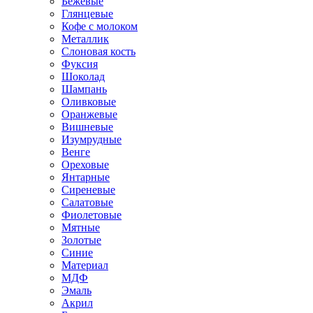
Бежевые
Глянцевые
Кофе с молоком
Металлик
Слоновая кость
Фуксия
Шоколад
Шампань
Оливковые
Оранжевые
Вишневые
Изумрудные
Венге
Ореховые
Янтарные
Сиреневые
Салатовые
Фиолетовые
Мятные
Золотые
Синие
Материал
МДФ
Эмаль
Акрил