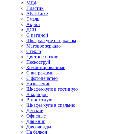
МДФ
Пластик
Alvic Luxe
Эмаль
Акрил
ДСП
С патиной
Шкафы-купе с зеркалом
Матовое зеркало
Стекло
Цветное стекло
Пескоструй
Комбинированные
С витражами
С фотопечатью
Назначение
Шкафы-купе в гостиную
В коридор
В прихожую
Шкафы-купе в спальню
Детские
Офисные
Для книг
Для одежды
На балкон