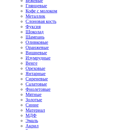
Бежевые
Глянцевые
Кофе с молоком
Металлик
Слоновая кость
Фуксия
Шоколад
Шампань
Оливковые
Оранжевые
Вишневые
Изумрудные
Венге
Ореховые
Янтарные
Сиреневые
Салатовые
Фиолетовые
Мятные
Золотые
Синие
Материал
МДФ
Эмаль
Акрил