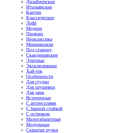
Дизайнерские
Итальянские
Кантри
Классические
Лофт
Модерн
Прованс
Неоклассика
Минимализм
Под старину
Скандинавские
Элитные
Эксклюзивные
Хай-тек
Особенности
Для студии
Для хрущевки
Для дачи
Встроенные
С антресолями
С барной стойкой
С островом
Малогабаритные
Модульные
Скрытые ручки