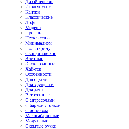
Дизайнерские
Итальянские
Кантри
Классические
Лофт
Модерн
Прованс
Неоклассика
Минимализм
Под старину
Скандинавские
Элитные
Эксклюзивные
Хай-тек
Особенности
Для студии
Для хрущевки
Для дачи
Встроенные
С антресолями
С барной стойкой
С островом
Малогабаритные
Модульные
Скрытые ручки