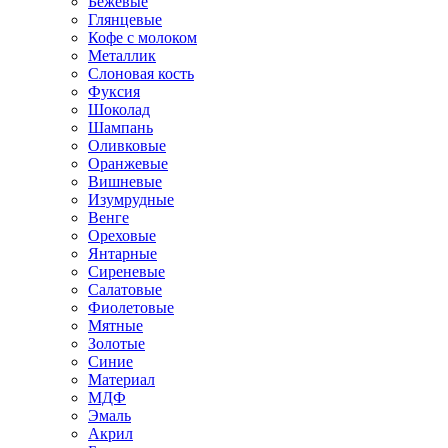
Бежевые
Глянцевые
Кофе с молоком
Металлик
Слоновая кость
Фуксия
Шоколад
Шампань
Оливковые
Оранжевые
Вишневые
Изумрудные
Венге
Ореховые
Янтарные
Сиреневые
Салатовые
Фиолетовые
Мятные
Золотые
Синие
Материал
МДФ
Эмаль
Акрил