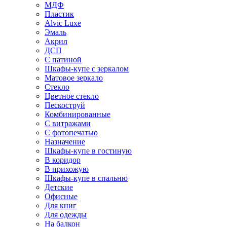
МДФ
Пластик
Alvic Luxe
Эмаль
Акрил
ДСП
С патиной
Шкафы-купе с зеркалом
Матовое зеркало
Стекло
Цветное стекло
Пескоструй
Комбинированные
С витражами
С фотопечатью
Назначение
Шкафы-купе в гостиную
В коридор
В прихожую
Шкафы-купе в спальню
Детские
Офисные
Для книг
Для одежды
На балкон