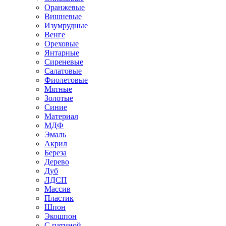
Оранжевые
Вишневые
Изумрудные
Венге
Ореховые
Янтарные
Сиреневые
Салатовые
Фиолетовые
Мятные
Золотые
Синие
Материал
МДФ
Эмаль
Акрил
Береза
Дерево
Дуб
ЛДСП
Массив
Пластик
Шпон
Экошпон
С патиной