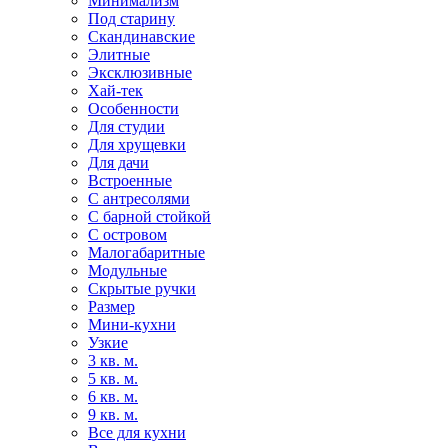
Минимализм
Под старину
Скандинавские
Элитные
Эксклюзивные
Хай-тек
Особенности
Для студии
Для хрущевки
Для дачи
Встроенные
С антресолями
С барной стойкой
С островом
Малогабаритные
Модульные
Скрытые ручки
Размер
Мини-кухни
Узкие
3 кв. м.
5 кв. м.
6 кв. м.
9 кв. м.
Все для кухни