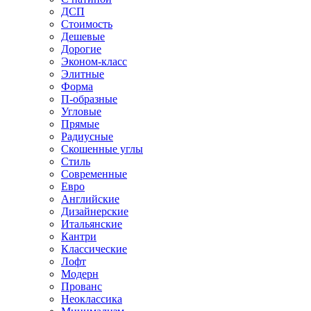
ДСП
Стоимость
Дешевые
Дорогие
Эконом-класс
Элитные
Форма
П-образные
Угловые
Прямые
Радиусные
Скошенные углы
Стиль
Современные
Евро
Английские
Дизайнерские
Итальянские
Кантри
Классические
Лофт
Модерн
Прованс
Неоклассика