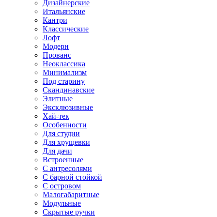
Дизайнерские
Итальянские
Кантри
Классические
Лофт
Модерн
Прованс
Неоклассика
Минимализм
Под старину
Скандинавские
Элитные
Эксклюзивные
Хай-тек
Особенности
Для студии
Для хрущевки
Для дачи
Встроенные
С антресолями
С барной стойкой
С островом
Малогабаритные
Модульные
Скрытые ручки