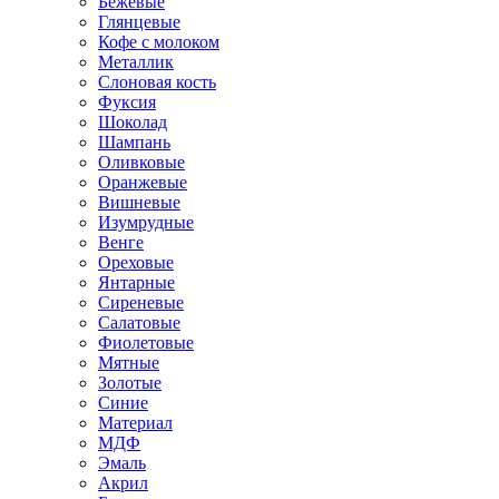
Бежевые
Глянцевые
Кофе с молоком
Металлик
Слоновая кость
Фуксия
Шоколад
Шампань
Оливковые
Оранжевые
Вишневые
Изумрудные
Венге
Ореховые
Янтарные
Сиреневые
Салатовые
Фиолетовые
Мятные
Золотые
Синие
Материал
МДФ
Эмаль
Акрил