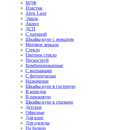
МДФ
Пластик
Alvic Luxe
Эмаль
Акрил
ДСП
С патиной
Шкафы-купе с зеркалом
Матовое зеркало
Стекло
Цветное стекло
Пескоструй
Комбинированные
С витражами
С фотопечатью
Назначение
Шкафы-купе в гостиную
В коридор
В прихожую
Шкафы-купе в спальню
Детские
Офисные
Для книг
Для одежды
На балкон