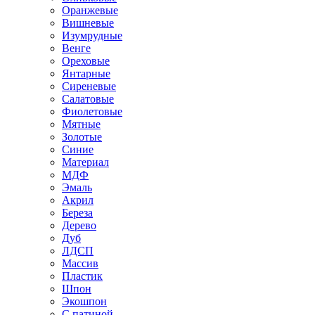
Оранжевые
Вишневые
Изумрудные
Венге
Ореховые
Янтарные
Сиреневые
Салатовые
Фиолетовые
Мятные
Золотые
Синие
Материал
МДФ
Эмаль
Акрил
Береза
Дерево
Дуб
ЛДСП
Массив
Пластик
Шпон
Экошпон
С патиной