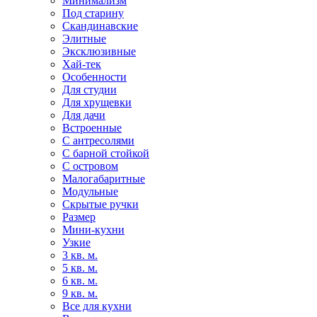
Минимализм
Под старину
Скандинавские
Элитные
Эксклюзивные
Хай-тек
Особенности
Для студии
Для хрущевки
Для дачи
Встроенные
С антресолями
С барной стойкой
С островом
Малогабаритные
Модульные
Скрытые ручки
Размер
Мини-кухни
Узкие
3 кв. м.
5 кв. м.
6 кв. м.
9 кв. м.
Все для кухни