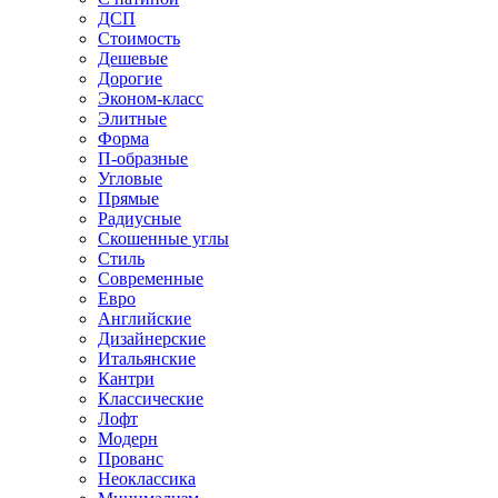
ДСП
Стоимость
Дешевые
Дорогие
Эконом-класс
Элитные
Форма
П-образные
Угловые
Прямые
Радиусные
Скошенные углы
Стиль
Современные
Евро
Английские
Дизайнерские
Итальянские
Кантри
Классические
Лофт
Модерн
Прованс
Неоклассика