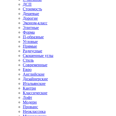
ДСП
Стоимость
Дешевые
Дорогие
Эконом-класс
Элитные
Форма
П-образные
Угловые
Прямые
Радиусные
Скошенные углы
Стиль
Современные
Евро
Английские
Дизайнерские
Итальянские
Кантри
Классические
Лофт
Модерн
Прованс
Неоклассика