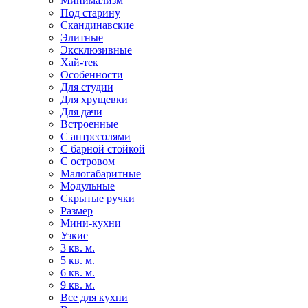
Минимализм
Под старину
Скандинавские
Элитные
Эксклюзивные
Хай-тек
Особенности
Для студии
Для хрущевки
Для дачи
Встроенные
С антресолями
С барной стойкой
С островом
Малогабаритные
Модульные
Скрытые ручки
Размер
Мини-кухни
Узкие
3 кв. м.
5 кв. м.
6 кв. м.
9 кв. м.
Все для кухни