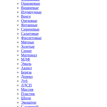
Оранжевые
Вишневые
Изумрудные
Венге
Ореховые
Янтарные
Сиреневые
Салатовые
Фиолетовые
Мятные
Золотые
Синие
Материал
МДФ
Эмаль
Акрил
Береза
Дерево
Дуб
ЛДСП
Массив
Пластик
Шпон
Экошпон
С патиной