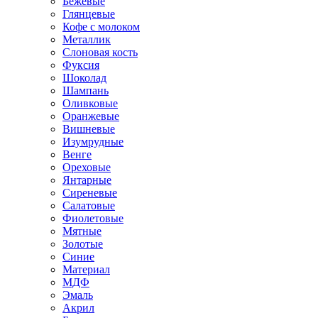
Бежевые
Глянцевые
Кофе с молоком
Металлик
Слоновая кость
Фуксия
Шоколад
Шампань
Оливковые
Оранжевые
Вишневые
Изумрудные
Венге
Ореховые
Янтарные
Сиреневые
Салатовые
Фиолетовые
Мятные
Золотые
Синие
Материал
МДФ
Эмаль
Акрил