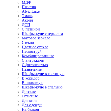
МДФ
Пластик
Alvic Luxe
Эмаль
Акрил
ДСП
С патиной
Шкафы-купе с зеркалом
Матовое зеркало
Стекло
Цветное стекло
Пескоструй
Комбинированные
С витражами
С фотопечатью
Назначение
Шкафы-купе в гостиную
В коридор
В прихожую
Шкафы-купе в спальню
Детские
Офисные
Для книг
Для одежды
На балкон