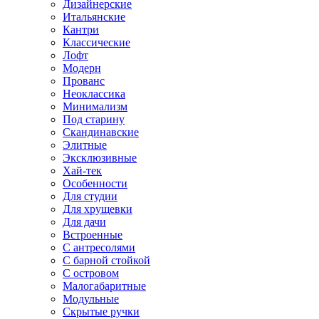
Дизайнерские
Итальянские
Кантри
Классические
Лофт
Модерн
Прованс
Неоклассика
Минимализм
Под старину
Скандинавские
Элитные
Эксклюзивные
Хай-тек
Особенности
Для студии
Для хрущевки
Для дачи
Встроенные
С антресолями
С барной стойкой
С островом
Малогабаритные
Модульные
Скрытые ручки