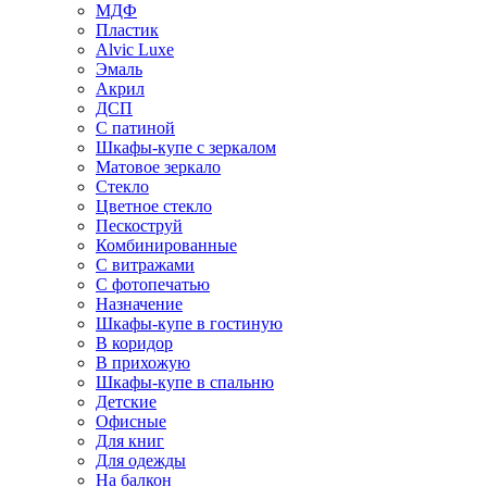
МДФ
Пластик
Alvic Luxe
Эмаль
Акрил
ДСП
С патиной
Шкафы-купе с зеркалом
Матовое зеркало
Стекло
Цветное стекло
Пескоструй
Комбинированные
С витражами
С фотопечатью
Назначение
Шкафы-купе в гостиную
В коридор
В прихожую
Шкафы-купе в спальню
Детские
Офисные
Для книг
Для одежды
На балкон