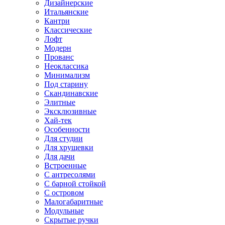
Дизайнерские
Итальянские
Кантри
Классические
Лофт
Модерн
Прованс
Неоклассика
Минимализм
Под старину
Скандинавские
Элитные
Эксклюзивные
Хай-тек
Особенности
Для студии
Для хрущевки
Для дачи
Встроенные
С антресолями
С барной стойкой
С островом
Малогабаритные
Модульные
Скрытые ручки