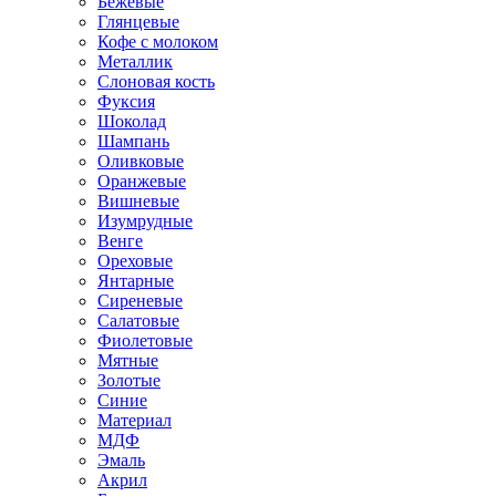
Бежевые
Глянцевые
Кофе с молоком
Металлик
Слоновая кость
Фуксия
Шоколад
Шампань
Оливковые
Оранжевые
Вишневые
Изумрудные
Венге
Ореховые
Янтарные
Сиреневые
Салатовые
Фиолетовые
Мятные
Золотые
Синие
Материал
МДФ
Эмаль
Акрил