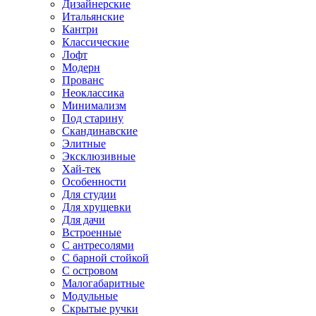
Дизайнерские
Итальянские
Кантри
Классические
Лофт
Модерн
Прованс
Неоклассика
Минимализм
Под старину
Скандинавские
Элитные
Эксклюзивные
Хай-тек
Особенности
Для студии
Для хрущевки
Для дачи
Встроенные
С антресолями
С барной стойкой
С островом
Малогабаритные
Модульные
Скрытые ручки