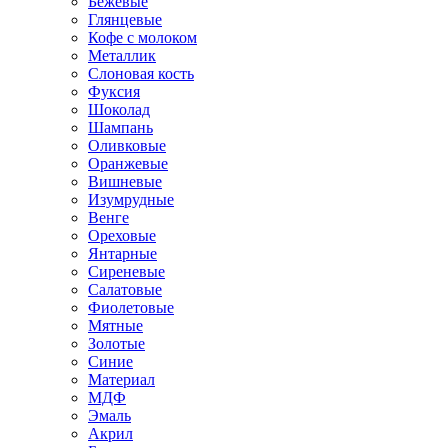
Бежевые
Глянцевые
Кофе с молоком
Металлик
Слоновая кость
Фуксия
Шоколад
Шампань
Оливковые
Оранжевые
Вишневые
Изумрудные
Венге
Ореховые
Янтарные
Сиреневые
Салатовые
Фиолетовые
Мятные
Золотые
Синие
Материал
МДФ
Эмаль
Акрил