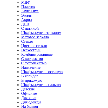
МДФ
Пластик
Alvic Luxe
Эмаль
Акрил
ДСП
С патиной
Шкафы-купе с зеркалом
Матовое зеркало
Стекло
Цветное стекло
Пескоструй
Комбинированные
С витражами
С фотопечатью
Назначение
Шкафы-купе в гостиную
В коридор
В прихожую
Шкафы-купе в спальню
Детские
Офисные
Для книг
Для одежды
На балкон