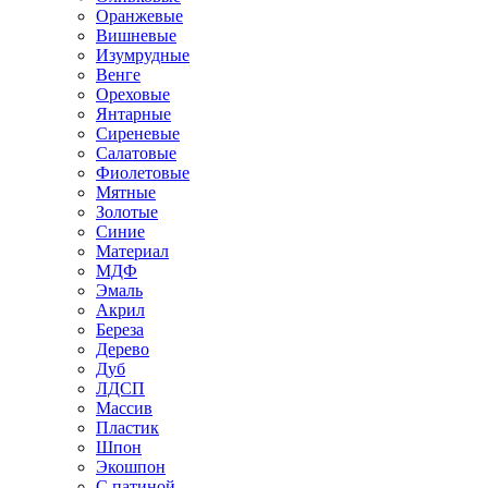
Оранжевые
Вишневые
Изумрудные
Венге
Ореховые
Янтарные
Сиреневые
Салатовые
Фиолетовые
Мятные
Золотые
Синие
Материал
МДФ
Эмаль
Акрил
Береза
Дерево
Дуб
ЛДСП
Массив
Пластик
Шпон
Экошпон
С патиной