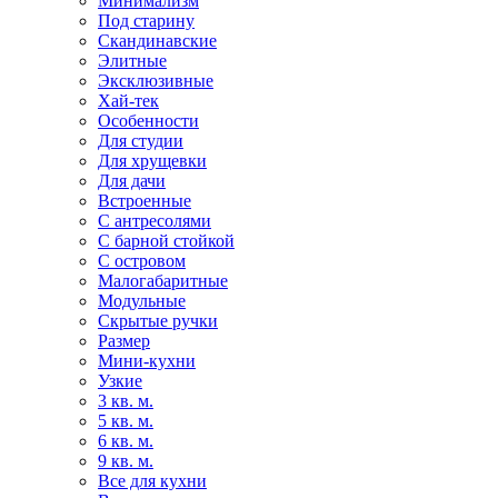
Минимализм
Под старину
Скандинавские
Элитные
Эксклюзивные
Хай-тек
Особенности
Для студии
Для хрущевки
Для дачи
Встроенные
С антресолями
С барной стойкой
С островом
Малогабаритные
Модульные
Скрытые ручки
Размер
Мини-кухни
Узкие
3 кв. м.
5 кв. м.
6 кв. м.
9 кв. м.
Все для кухни