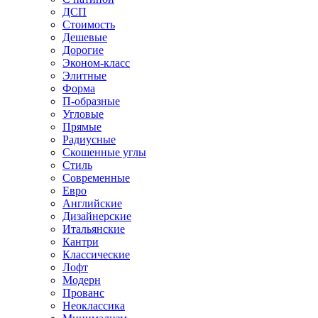
ДСП
Стоимость
Дешевые
Дорогие
Эконом-класс
Элитные
Форма
П-образные
Угловые
Прямые
Радиусные
Скошенные углы
Стиль
Современные
Евро
Английские
Дизайнерские
Итальянские
Кантри
Классические
Лофт
Модерн
Прованс
Неоклассика