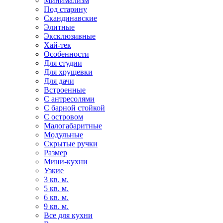
Минимализм
Под старину
Скандинавские
Элитные
Эксклюзивные
Хай-тек
Особенности
Для студии
Для хрущевки
Для дачи
Встроенные
С антресолями
С барной стойкой
С островом
Малогабаритные
Модульные
Скрытые ручки
Размер
Мини-кухни
Узкие
3 кв. м.
5 кв. м.
6 кв. м.
9 кв. м.
Все для кухни