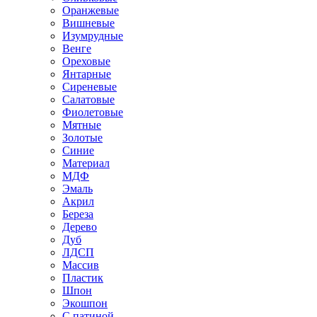
Оранжевые
Вишневые
Изумрудные
Венге
Ореховые
Янтарные
Сиреневые
Салатовые
Фиолетовые
Мятные
Золотые
Синие
Материал
МДФ
Эмаль
Акрил
Береза
Дерево
Дуб
ЛДСП
Массив
Пластик
Шпон
Экошпон
С патиной