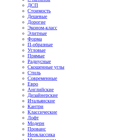
ДСП
Стоимость
Дешевые
Дорогие
Эконом-класс
Элитные
Форма
П-образные
Угловые
Прямые
Радиусные
Скошенные углы
Стиль
Современные
Евро
Английские
Дизайнерские
Итальянские
Кантри
Классические
Лофт
Модерн
Прованс
Неоклассика