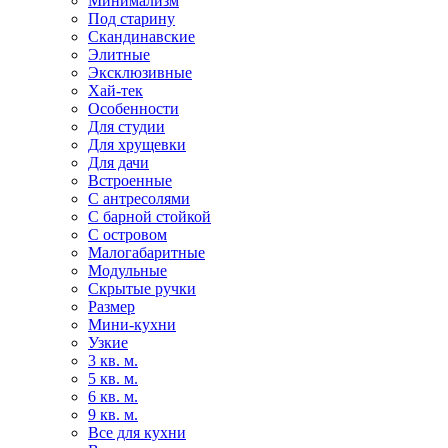
Минимализм
Под старину
Скандинавские
Элитные
Эксклюзивные
Хай-тек
Особенности
Для студии
Для хрущевки
Для дачи
Встроенные
С антресолями
С барной стойкой
С островом
Малогабаритные
Модульные
Скрытые ручки
Размер
Мини-кухни
Узкие
3 кв. м.
5 кв. м.
6 кв. м.
9 кв. м.
Все для кухни