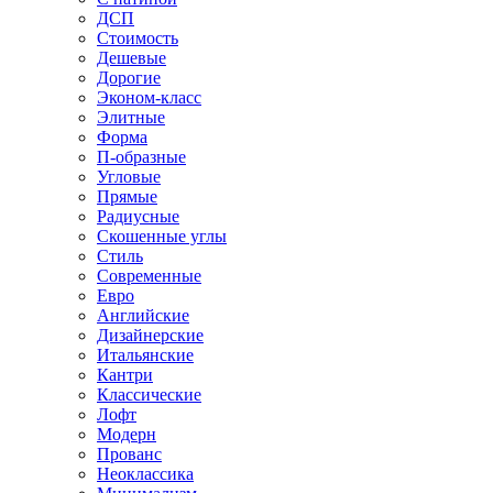
ДСП
Стоимость
Дешевые
Дорогие
Эконом-класс
Элитные
Форма
П-образные
Угловые
Прямые
Радиусные
Скошенные углы
Стиль
Современные
Евро
Английские
Дизайнерские
Итальянские
Кантри
Классические
Лофт
Модерн
Прованс
Неоклассика