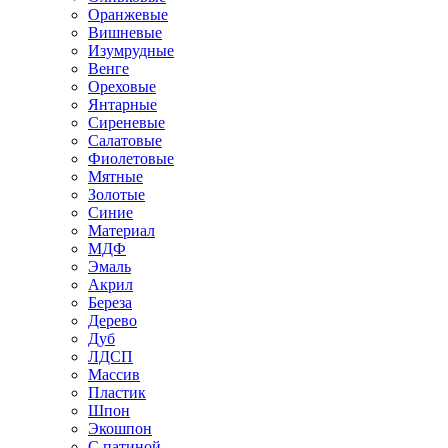
Оранжевые
Вишневые
Изумрудные
Венге
Ореховые
Янтарные
Сиреневые
Салатовые
Фиолетовые
Мятные
Золотые
Синие
Материал
МДФ
Эмаль
Акрил
Береза
Дерево
Дуб
ЛДСП
Массив
Пластик
Шпон
Экошпон
С патиной