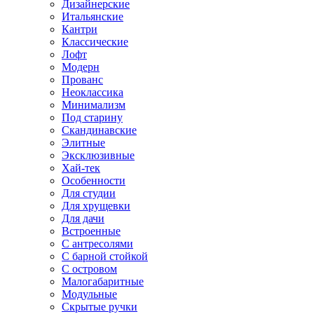
Дизайнерские
Итальянские
Кантри
Классические
Лофт
Модерн
Прованс
Неоклассика
Минимализм
Под старину
Скандинавские
Элитные
Эксклюзивные
Хай-тек
Особенности
Для студии
Для хрущевки
Для дачи
Встроенные
С антресолями
С барной стойкой
С островом
Малогабаритные
Модульные
Скрытые ручки