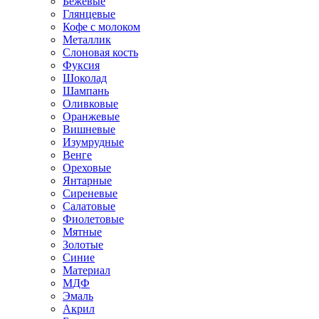
Бежевые
Глянцевые
Кофе с молоком
Металлик
Слоновая кость
Фуксия
Шоколад
Шампань
Оливковые
Оранжевые
Вишневые
Изумрудные
Венге
Ореховые
Янтарные
Сиреневые
Салатовые
Фиолетовые
Мятные
Золотые
Синие
Материал
МДФ
Эмаль
Акрил