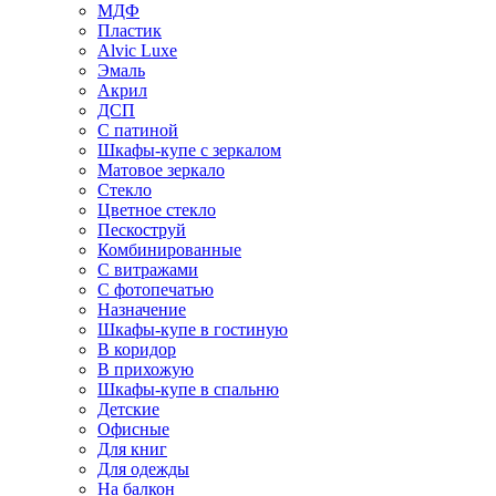
МДФ
Пластик
Alvic Luxe
Эмаль
Акрил
ДСП
С патиной
Шкафы-купе с зеркалом
Матовое зеркало
Стекло
Цветное стекло
Пескоструй
Комбинированные
С витражами
С фотопечатью
Назначение
Шкафы-купе в гостиную
В коридор
В прихожую
Шкафы-купе в спальню
Детские
Офисные
Для книг
Для одежды
На балкон