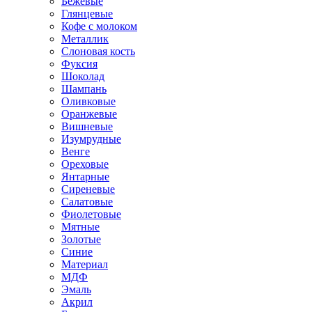
Бежевые
Глянцевые
Кофе с молоком
Металлик
Слоновая кость
Фуксия
Шоколад
Шампань
Оливковые
Оранжевые
Вишневые
Изумрудные
Венге
Ореховые
Янтарные
Сиреневые
Салатовые
Фиолетовые
Мятные
Золотые
Синие
Материал
МДФ
Эмаль
Акрил