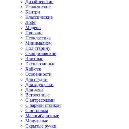
Дизайнерские
Итальянские
Кантри
Классические
Лофт
Модерн
Прованс
Неоклассика
Минимализм
Под старину
Скандинавские
Элитные
Эксклюзивные
Хай-тек
Особенности
Для студии
Для хрущевки
Для дачи
Встроенные
С антресолями
С барной стойкой
С островом
Малогабаритные
Модульные
Скрытые ручки