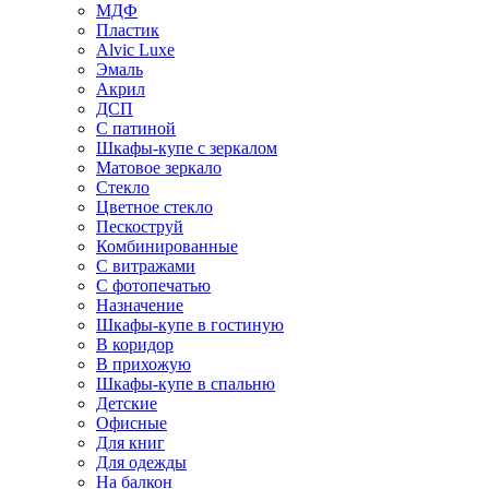
МДФ
Пластик
Alvic Luxe
Эмаль
Акрил
ДСП
С патиной
Шкафы-купе с зеркалом
Матовое зеркало
Стекло
Цветное стекло
Пескоструй
Комбинированные
С витражами
С фотопечатью
Назначение
Шкафы-купе в гостиную
В коридор
В прихожую
Шкафы-купе в спальню
Детские
Офисные
Для книг
Для одежды
На балкон