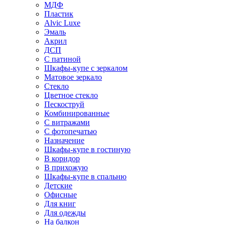
МДФ
Пластик
Alvic Luxe
Эмаль
Акрил
ДСП
С патиной
Шкафы-купе с зеркалом
Матовое зеркало
Стекло
Цветное стекло
Пескоструй
Комбинированные
С витражами
С фотопечатью
Назначение
Шкафы-купе в гостиную
В коридор
В прихожую
Шкафы-купе в спальню
Детские
Офисные
Для книг
Для одежды
На балкон