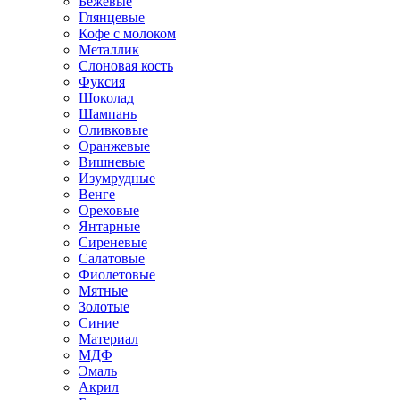
Бежевые
Глянцевые
Кофе с молоком
Металлик
Слоновая кость
Фуксия
Шоколад
Шампань
Оливковые
Оранжевые
Вишневые
Изумрудные
Венге
Ореховые
Янтарные
Сиреневые
Салатовые
Фиолетовые
Мятные
Золотые
Синие
Материал
МДФ
Эмаль
Акрил