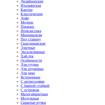
Дизайнерские
Итальянские
Кантри
Классические
Лофт
Модерн
Прованс
Неоклассика
Минимализм
Под старину
Скандинавские
Элитные
Эксклюзивные
Хай-тек
Особенности
Для студии
Для хрущевки
Для дачи
Встроенные
С антресолями
С барной стойкой
С островом
Малогабаритные
Модульные
Скрытые ручки