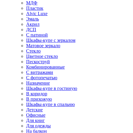
МДФ
Пластик
Alvic Luxe
Эмаль
Акрил
ДСП
С патиной
Шкафы-купе с зеркалом
Матовое зеркало
Стекло
Цветное стекло
Пескоструй
Комбинированные
С витражами
С фотопечатью
Назначение
Шкафы-купе в гостиную
В коридор
В прихожую
Шкафы-купе в спальню
Детские
Офисные
Для книг
Для одежды
На балкон