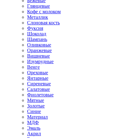
Бежевые
Глянцевые
Кофе с молоком
Металлик
Слоновая кость
Фуксия
Шоколад
Шампань
Оливковые
Оранжевые
Вишневые
Изумрудные
Венге
Ореховые
Янтарные
Сиреневые
Салатовые
Фиолетовые
Мятные
Золотые
Синие
Материал
МДФ
Эмаль
Акрил