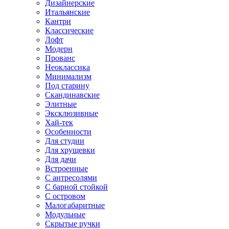
Дизайнерские
Итальянские
Кантри
Классические
Лофт
Модерн
Прованс
Неоклассика
Минимализм
Под старину
Скандинавские
Элитные
Эксклюзивные
Хай-тек
Особенности
Для студии
Для хрущевки
Для дачи
Встроенные
С антресолями
С барной стойкой
С островом
Малогабаритные
Модульные
Скрытые ручки