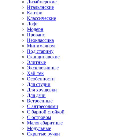
Дизайнерские
Итальянские
Кантри
Классические
Лофт
Модерн
Прованс
Неоклассика
Минимализм
Под старину
Скандинавские
Элитные
Эксклюзивные
Хай-тек
Особенности
Для студии
Для хрущевки
Для дачи
Встроенные
С антресолями
С барной стойкой
С островом
Малогабаритные
Модульные
Скрытые ручки