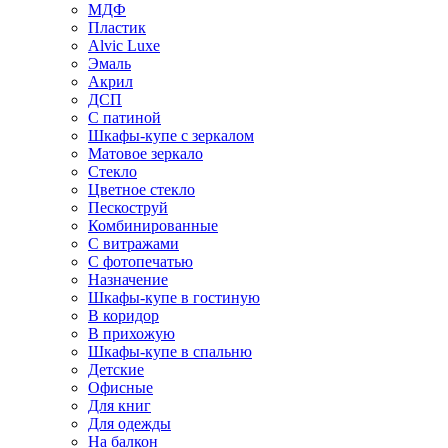
МДФ
Пластик
Alvic Luxe
Эмаль
Акрил
ДСП
С патиной
Шкафы-купе с зеркалом
Матовое зеркало
Стекло
Цветное стекло
Пескоструй
Комбинированные
С витражами
С фотопечатью
Назначение
Шкафы-купе в гостиную
В коридор
В прихожую
Шкафы-купе в спальню
Детские
Офисные
Для книг
Для одежды
На балкон