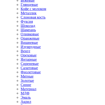
Бежевые
Глянцевые
Кофе с молоком
Металлик
Слоновая кость
Фуксия
Шоколад
Шампань
Оливковые
Оранжевые
Вишневые
Изумрудные
Венге
Ореховые
Янтарные
Сиреневые
Салатовые
Фиолетовые
Мятные
Золотые
Синие
Материал
МДФ
Эмаль
Акрил