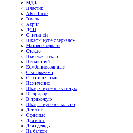
МДФ
Пластик
Alvic Luxe
Эмаль
Акрил
ДСП
С патиной
Шкафы-купе с зеркалом
Матовое зеркало
Стекло
Цветное стекло
Пескоструй
Комбинированные
С витражами
С фотопечатью
Назначение
Шкафы-купе в гостиную
В коридор
В прихожую
Шкафы-купе в спальню
Детские
Офисные
Для книг
Для одежды
На балкон