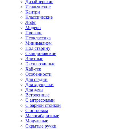
Дизайнерские
Итальянские
Кантри
Классические
Лофт
Модерн
Прованс
Неоклассика
Минимализм
Под старину
Скандинавские
Элитные
Эксклюзивные
Хай-тек
Особенности
Для студии
Для хрущевки
Для дачи
Встроенные
С антресолями
С барной стойкой
С островом
Малогабаритные
Модульные
Скрытые ручки