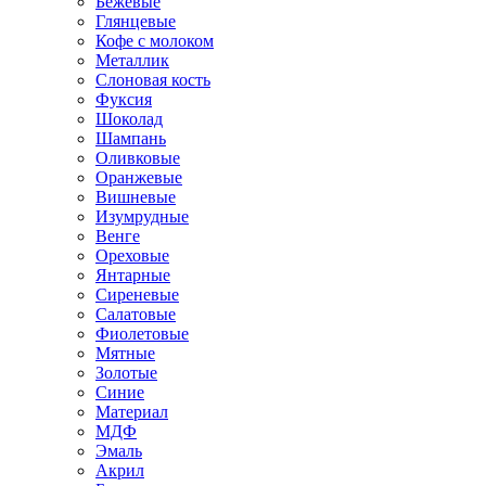
Бежевые
Глянцевые
Кофе с молоком
Металлик
Слоновая кость
Фуксия
Шоколад
Шампань
Оливковые
Оранжевые
Вишневые
Изумрудные
Венге
Ореховые
Янтарные
Сиреневые
Салатовые
Фиолетовые
Мятные
Золотые
Синие
Материал
МДФ
Эмаль
Акрил