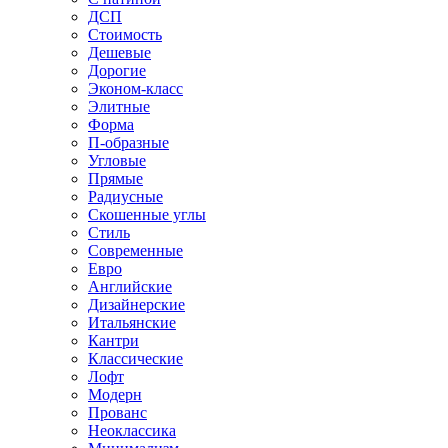
ДСП
Стоимость
Дешевые
Дорогие
Эконом-класс
Элитные
Форма
П-образные
Угловые
Прямые
Радиусные
Скошенные углы
Стиль
Современные
Евро
Английские
Дизайнерские
Итальянские
Кантри
Классические
Лофт
Модерн
Прованс
Неоклассика