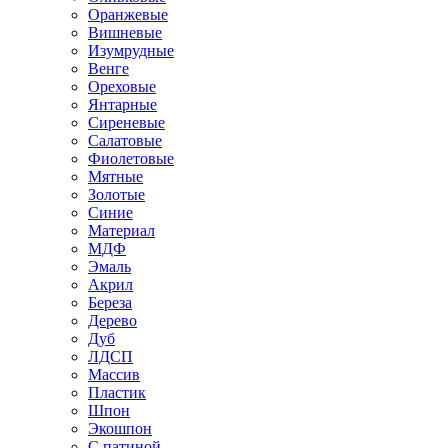
Оранжевые
Вишневые
Изумрудные
Венге
Ореховые
Янтарные
Сиреневые
Салатовые
Фиолетовые
Мятные
Золотые
Синие
Материал
МДФ
Эмаль
Акрил
Береза
Дерево
Дуб
ЛДСП
Массив
Пластик
Шпон
Экошпон
С патиной