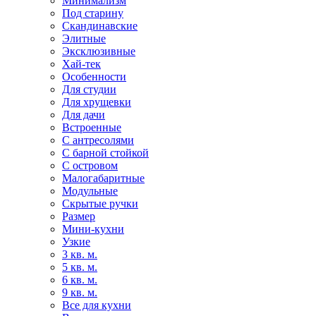
Минимализм
Под старину
Скандинавские
Элитные
Эксклюзивные
Хай-тек
Особенности
Для студии
Для хрущевки
Для дачи
Встроенные
С антресолями
С барной стойкой
С островом
Малогабаритные
Модульные
Скрытые ручки
Размер
Мини-кухни
Узкие
3 кв. м.
5 кв. м.
6 кв. м.
9 кв. м.
Все для кухни