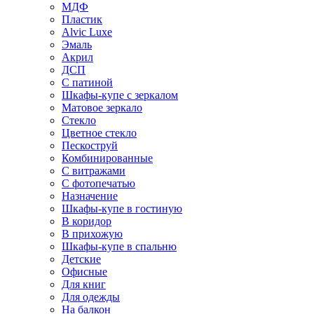
МДФ
Пластик
Alvic Luxe
Эмаль
Акрил
ДСП
С патиной
Шкафы-купе с зеркалом
Матовое зеркало
Стекло
Цветное стекло
Пескоструй
Комбинированные
С витражами
С фотопечатью
Назначение
Шкафы-купе в гостиную
В коридор
В прихожую
Шкафы-купе в спальню
Детские
Офисные
Для книг
Для одежды
На балкон