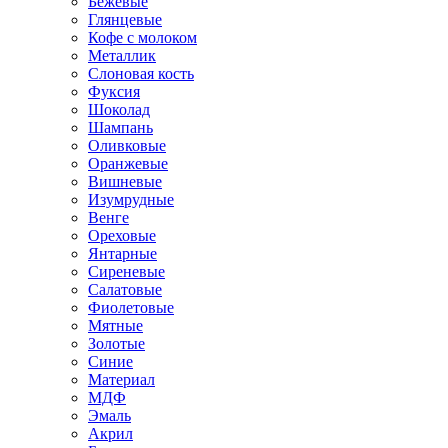
Бежевые
Глянцевые
Кофе с молоком
Металлик
Слоновая кость
Фуксия
Шоколад
Шампань
Оливковые
Оранжевые
Вишневые
Изумрудные
Венге
Ореховые
Янтарные
Сиреневые
Салатовые
Фиолетовые
Мятные
Золотые
Синие
Материал
МДФ
Эмаль
Акрил