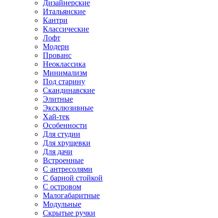
Дизайнерские
Итальянские
Кантри
Классические
Лофт
Модерн
Прованс
Неоклассика
Минимализм
Под старину
Скандинавские
Элитные
Эксклюзивные
Хай-тек
Особенности
Для студии
Для хрущевки
Для дачи
Встроенные
С антресолями
С барной стойкой
С островом
Малогабаритные
Модульные
Скрытые ручки