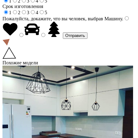
1
2
3
4
5
Срок изготовления
1
2
3
4
5
Пожалуйста, докажите, что вы человек, выбрав
Машину
.
Похожие модели