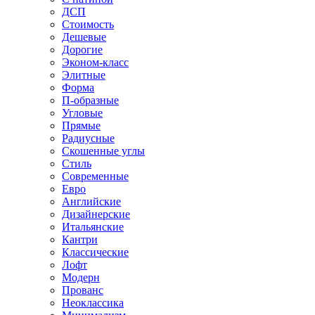
ДСП
Стоимость
Дешевые
Дорогие
Эконом-класс
Элитные
Форма
П-образные
Угловые
Прямые
Радиусные
Скошенные углы
Стиль
Современные
Евро
Английские
Дизайнерские
Итальянские
Кантри
Классические
Лофт
Модерн
Прованс
Неоклассика