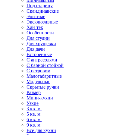
Минимализм
Под старину
Скандинавские
Элитные
Эксклюзивные
Хай-тек
Особенности
Для студии
Для хрущевки
Для дачи
Встроенные
С антресолями
С барной стойкой
С островом
Малогабаритные
Модульные
Скрытые ручки
Размер
Мини-кухни
Узкие
3 кв. м.
5 кв. м.
6 кв. м.
9 кв. м.
Все для кухни