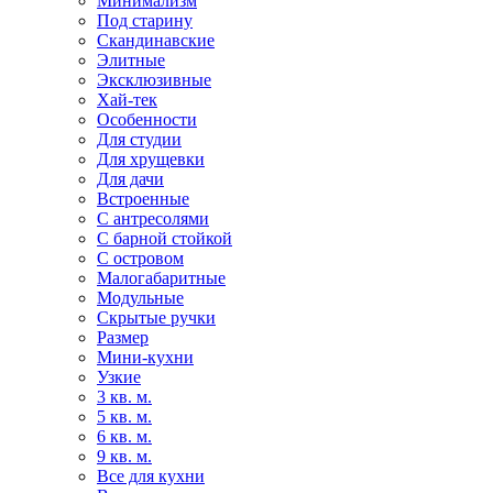
Минимализм
Под старину
Скандинавские
Элитные
Эксклюзивные
Хай-тек
Особенности
Для студии
Для хрущевки
Для дачи
Встроенные
С антресолями
С барной стойкой
С островом
Малогабаритные
Модульные
Скрытые ручки
Размер
Мини-кухни
Узкие
3 кв. м.
5 кв. м.
6 кв. м.
9 кв. м.
Все для кухни