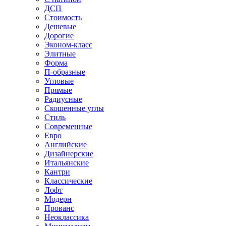
ДСП
Стоимость
Дешевые
Дорогие
Эконом-класс
Элитные
Форма
П-образные
Угловые
Прямые
Радиусные
Скошенные углы
Стиль
Современные
Евро
Английские
Дизайнерские
Итальянские
Кантри
Классические
Лофт
Модерн
Прованс
Неоклассика