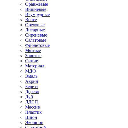
Оранжевые
Вишневые
Изумрудные
Венге
Ореховые
Янтарные
Сиреневые
Салатовые
Фиолетовые
Мятные
Золотые
Синие
Материал
МДФ
Эмаль
Акрил
Береза
Дерево
Дуб
ЛДСП
Массив
Пластик
Шпон
Экошпон
С патиной