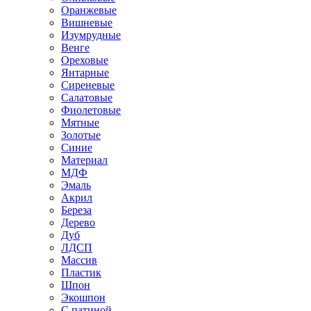
Оранжевые
Вишневые
Изумрудные
Венге
Ореховые
Янтарные
Сиреневые
Салатовые
Фиолетовые
Мятные
Золотые
Синие
Материал
МДФ
Эмаль
Акрил
Береза
Дерево
Дуб
ЛДСП
Массив
Пластик
Шпон
Экошпон
С патиной