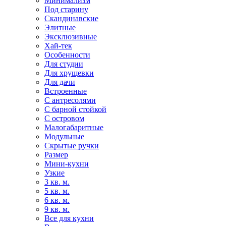
Минимализм
Под старину
Скандинавские
Элитные
Эксклюзивные
Хай-тек
Особенности
Для студии
Для хрущевки
Для дачи
Встроенные
С антресолями
С барной стойкой
С островом
Малогабаритные
Модульные
Скрытые ручки
Размер
Мини-кухни
Узкие
3 кв. м.
5 кв. м.
6 кв. м.
9 кв. м.
Все для кухни