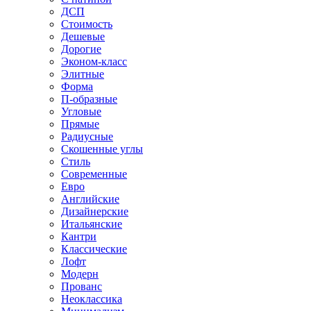
ДСП
Стоимость
Дешевые
Дорогие
Эконом-класс
Элитные
Форма
П-образные
Угловые
Прямые
Радиусные
Скошенные углы
Стиль
Современные
Евро
Английские
Дизайнерские
Итальянские
Кантри
Классические
Лофт
Модерн
Прованс
Неоклассика